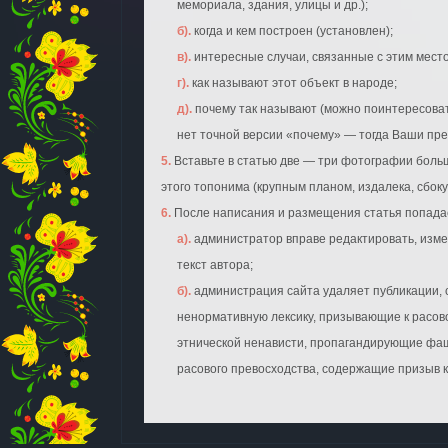
мемориала, здания, улицы и др.);
б). когда и кем построен (установлен);
в). интересные случаи, связанные с этим мест
г). как называют этот объект в народе;
д). почему так называют (можно поинтересоваться у «старожилов»;
нет точной версии «почему» — тогда Ваши пр
5. Вставьте в статью две — три фотографии большого разрешения
этого топонима (крупным планом, издалека, сбоку
6. После написания и размещения статья попад
а). администратор вправе редактировать, изменить или дополнить
текст автора;
б). администрация сайта удаляет публикации, содержащие
ненормативную лексику, призывающие к расово
этнической ненависти, пропагандирующие фа
расового превосходства, содержащие призыв к