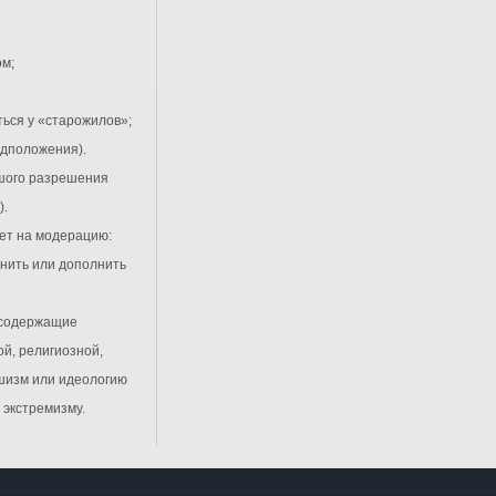
ом;
едположения).
).
ает на модерацию:
й, религиозной,
шизм или идеологию
 экстремизму.