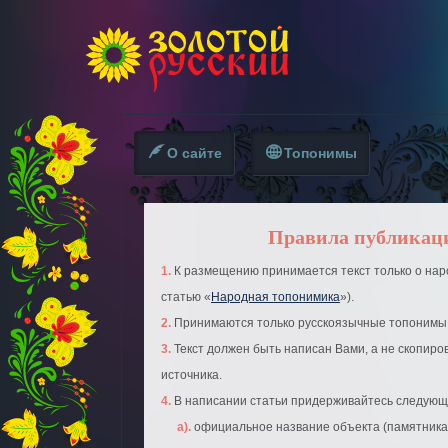
О сайте
Топонимы
Правила публикац
1. К размещению принимается текст только о народном топониме (см.
статью «
Народная топонимика
»).
2. Принимаются только русскоязычные топонимы
3. Текст должен быть написан Вами, а не скопирован из какого-либо
источника.
4. В написании статьи придерживайтесь следующ
а). официальное название объекта (памятника, скульптуры,