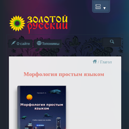
О сайте
Топонимы
/
Глагол
Морфология простым языком