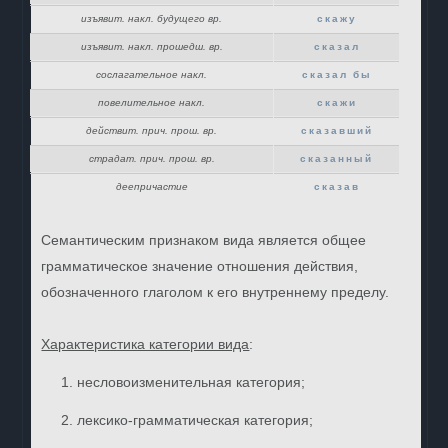
изъявит. накл. будущего вр.
скажу
изъявит. накл. прошедш. вр.
сказал
сослагательное накл.
сказал бы
повелительное накл.
скажи
действит. прич. прош. вр.
сказавший
страдат. прич. прош. вр.
сказанный
деепричастие
сказав
Семантическим признаком вида является общее
грамматическое значение отношения действия,
обозначенного глаголом к его внутреннему пределу.
Характеристика категории вида
:
несловоизменительная категория;
лексико-грамматическая категория;