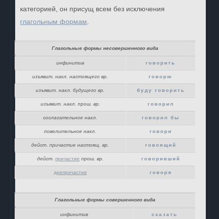
категорией, он присущ всем без исключения
глагольным формам
.
Глагольные формы несовершенного вида
инфинитив
говорить
изъявит. накл. настоящего вр.
говорю
изъявит. накл. будущего вр.
буду говорить
изъявит. накл. прош. вр.
говорил
сослагательное накл.
говорил бы
повелительное накл.
говори
дейст. причастие настоящ. вр.
говоящий
дейст.
причастие
прош. вр.
говоривший
деепричастие
говоря
Глагольные формы совершенного вида
инфинитив
сказать