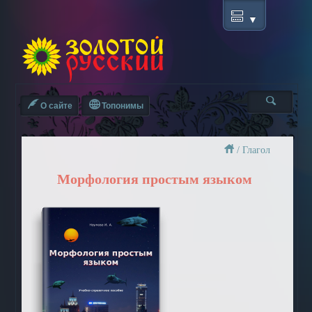
О сайте
Топонимы
/
Глагол
Морфология простым языком