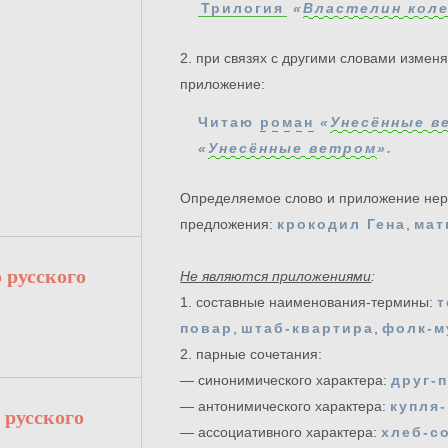
Трилогия
«
Властелин кол
2. при связях с другими словами измен
приложение:
Читаю
роман
«
Унесённые в
«
Унесённые ветром
».
Определяемое слово и приложение нер
предложения:
крокодил Гена
,
мат
 русского
Не являются приложениями
:
1. составные наименования-термины:
т
повар
,
штаб-квартира
,
фолк-м
2. парные сочетания:
— синонимического характера:
друг-
— антонимического характера:
купля
 русского
— ассоциативного характера:
хлеб-с