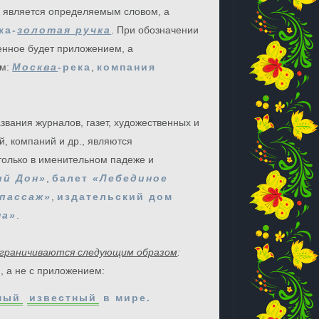
е
является определяемым словом, а
ка-
золотая ручка
. При обозначении
енное будет приложением, а
ом:
Москва
-река
,
компания
вания журналов, газет, художественных и
, компаний и др., являются
 только в именительном падеже и
ий Дон»
,
балет
«Лебединое
 пассаж»
,
издательский дом
на»
.
зграничиваются следующим образом
:
, а не с приложением:
мый
известный
в мире.