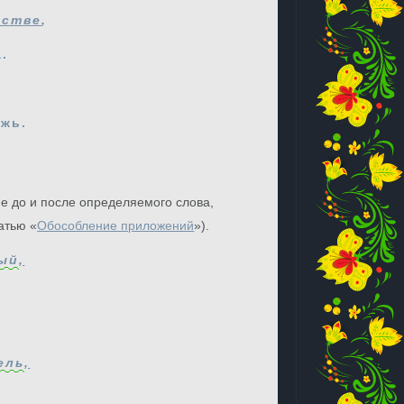
естве
,
.
ежь.
 до и после определяемого слова,
атью «
Обособление приложений
»).
ый
,
ель
,