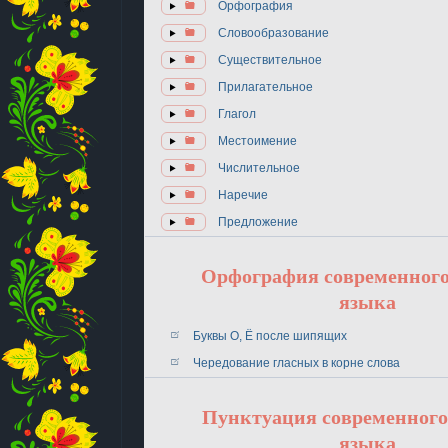
Орфография
Словообразование
Существительное
Прилагательное
Глагол
Местоимение
Числительное
Наречие
Предложение
Орфография современного
языка
Буквы О, Ё после шипящих
Чередование гласных в корне слова
Пунктуация современного
языка