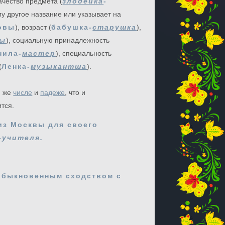
ачество предмета (
злодейка
-
ему другое название или указывает на
овы
), возраст (
бабушка-
старушка
),
цы
), социальную принадлежность
нила-
мастер
), специальность
(
Ленка-
музыкантша
).
м же
числе
и
падеже
, что и
ится.
из Москвы для своего
-учителя.
обыкновенным сходством с