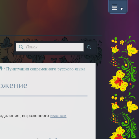
/
Пунктуация современного русского языка
ожение
ределения, выраженного
именем