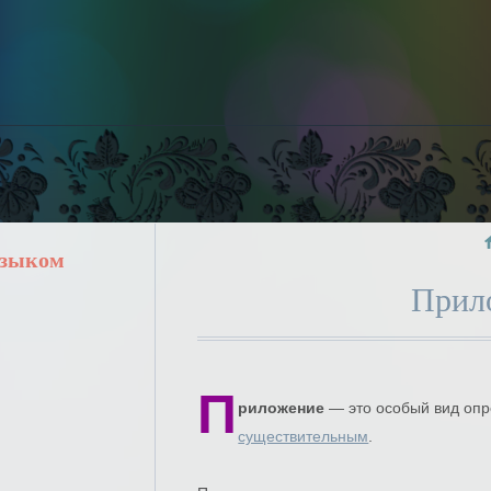
языком
Прил
П
риложение
— это особый вид оп
существительным
.