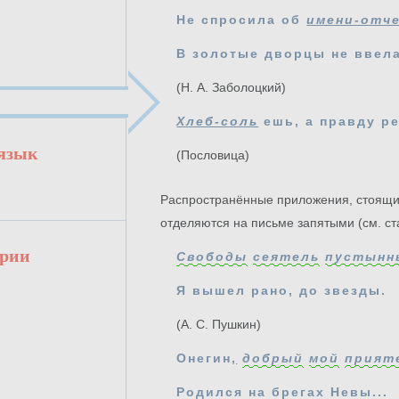
Не спросила об
имени-отч
В золотые дворцы не ввела
(Н. А. Заболоцкий)
Хлеб-соль
ешь, а правду р
 язык
(Пословица)
Распространённые приложения, стоящие
отделяются на письме запятыми (см. ст
арии
Свободы
сеятель
пустынн
Я вышел рано, до звезды.
(А. С. Пушкин)
Онегин
,
добрый
мой
прият
Родился на брегах Невы...