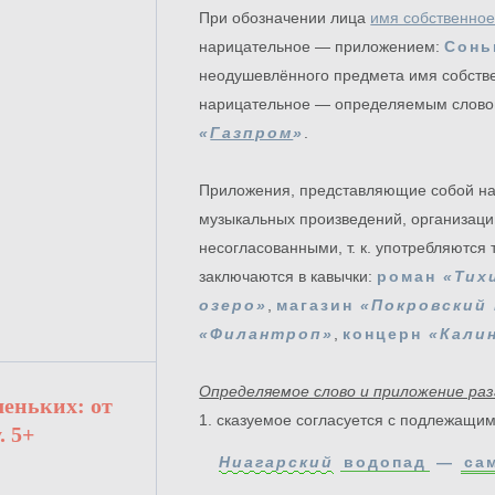
При обозначении лица
имя собственно
нарицательное — приложением:
Сонь
неодушевлённого предмета имя собств
нарицательное — определяемым слов
«
Газпром
»
.
Приложения, представляющие собой наз
музыкальных произведений, организаций
несогласованными, т. к. употребляются
заключаются в кавычки:
роман
«Тих
озеро»
,
магазин
«Покровский
«Филантроп»
,
концерн
«Кали
Определяемое слово и приложение ра
леньких: от
1. сказуемое согласуется с подлежащим
. 5+
Ниагарский
водопад
—
са