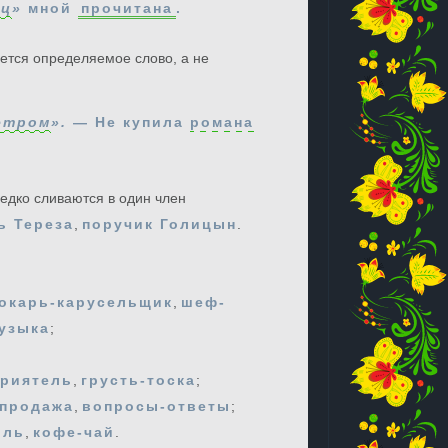
ец
»
мной
прочитана
.
яется определяемое слово, а не
етром
».
— Не купила
романа
едко сливаются в один член
ь Тереза
,
поручик Голицын
.
окарь-карусельщик
,
шеф-
узыка
;
приятель
,
грусть-тоска
;
-продажа
,
вопросы-ответы
;
оль
,
кофе-чай
.