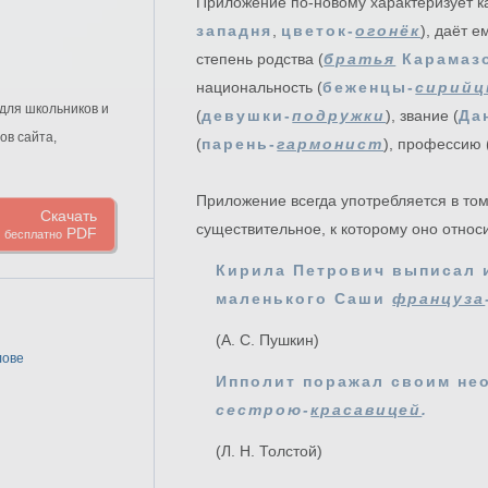
Приложение по-новому характеризует к
западня
,
цветок-
огонёк
), даёт 
степень родства (
братья
Карамаз
национальность (
беженцы-
сирий
для школьников и
(
девушки-
подружки
), звание (
Да
ов сайта,
(
парень-
гармонист
), профессию 
Приложение всегда употребляется в то
Скачать
существительное, к которому оно относ
PDF
бесплатно
Кирила Петрович выписал 
маленького Саши
француза
(А. С. Пушкин)
лове
Ипполит поражал своим не
сестрою-
красавицей
.
(Л. Н. Толстой)