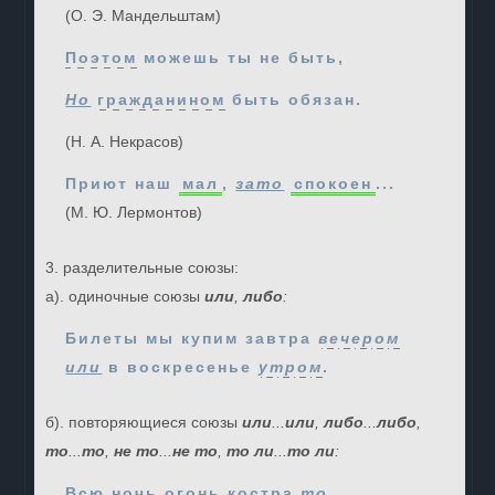
(О. Э. Мандельштам)
Поэтом
можешь ты не быть,
Но
гражданином
быть обязан.
(Н. А. Некрасов)
Приют наш
мал
,
зато
спокоен
...
(М. Ю. Лермонтов)
3. разделительные союзы:
а). одиночные союзы
или
,
либо
:
Билеты мы купим завтра
вечером
или
в воскресенье
утром
.
б). повторяющиеся союзы
или
...
или
,
либо
...
либо
,
то
...
то
,
не то
...
не то
,
то ли
...
то ли
:
Всю ночь огонь костра
то