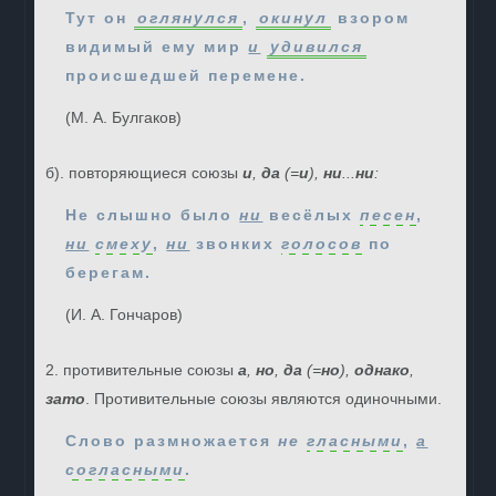
Тут он
оглянулся
,
окинул
взором
видимый ему мир
и
удивился
происшедшей перемене.
(М. А. Булгаков)
б). повторяющиеся союзы
и
,
да
(=
и
),
ни
...
ни
:
Не слышно было
ни
весёлых
песен
,
ни
смеху
,
ни
звонких
голосов
по
берегам.
(И. А. Гончаров)
2. противительные союзы
а
,
но
,
да
(=
но
),
однако
,
зато
. Противительные союзы являются одиночными.
Слово размножается
не
гласными
,
а
согласными
.