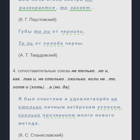
разгорается
,
то
гаснет
.
(К. Г. Паустовский)
Губы
то ли
от
черники
,
То ль
от
холода
черны.
(А. Т. Твардовский)
4. сопоставительные союзы
не только
...
но и
,
как
...
так и
,
не столько
...
сколько
,
если не
...
то
,
хотя и
(
хоть
) ...
а
(
но
,
да
):
Я был счастлив и удовлетворён
не
столько
личным актёрским
успехом
,
сколько
признанием
моего нового
метода.
(К. С. Станиславский)