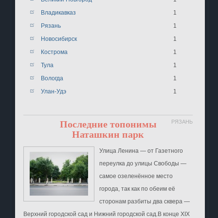
Владикавказ
1
Рязань
1
Новосибирск
1
Кострома
1
Тула
1
Вологда
1
Улан-Удэ
1
Последние топонимы
РЯЗАНЬ
Наташкин парк
Улица Ленина ― от Газетного
переулка до улицы Свободы ―
самое озеленённое место
города, так как по обеим её
сторонам разбиты два сквера ―
Верхний городской сад и Нижний городской сад.В конце XIX