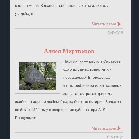
века на месте Верхнего городского сада находилась
усадьба, п ...
>
Читать далее
САРАТОВ
Аллея Мертвецов
Парк Липки — место в Саратове
одно из самых известных и
посещаемых. В городе, где
катастрофически мало парковых
зон, этот островок природы
особенно дорог и любим.У парка богатая история. Заложен
он был в 1824 году с разрешения губернатора А. Д.
Панчулидзе ...
>
Читать далее
ВОЛОГДА