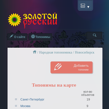
О сайте
Топонимы
/
Народная топонимика
/
Новосибирск
Добавить
топоним
Топонимы на карте
кол-во
объектов
Санкт-Петербург
19
Москва
9