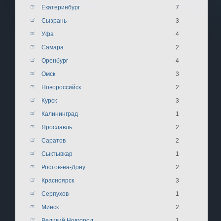
Екатеринбург
7
Сызрань
3
Уфа
4
Самара
2
Оренбург
4
Омск
3
Новороссийск
2
Курск
3
Калининград
1
Ярославль
2
Саратов
2
Сыктывкар
1
Ростов-на-Дону
2
Красноярск
3
Серпухов
1
Минск
2
Великий Новгород
1