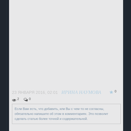
0
ИРИНА НАУМОВА
23 ЯНВАРЯ 2016, 02:01
2
0
Если Вам есть, что добавить, или Вы с чем-то не согласны,
обязательно напишите об этом в комментариях. Это позволит
сделать статью более точной и содержательной.