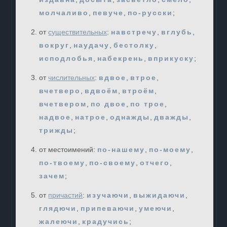
молчаливо
,
певуче
,
по-русски
;
от
существительных
:
навстречу
,
вглубь
,
вокруг
,
наудачу
,
бестолку
,
исподлобья
,
набекрень
,
вприкуску
;
от
числительных
:
вдвое
,
втрое
,
вчетверо
,
вдвоём
,
втроём
,
вчетвером
,
по двое
,
по трое
,
надвое
,
натрое
,
однажды
,
дважды
,
трижды
;
от местоимений:
по-нашему
,
по-моему
,
по-твоему
,
по-своему
,
отчего
,
зачем
;
от
причастий
:
изучаючи
,
выжидаючи
,
глядючи
,
припеваючи
,
умеючи
,
жалеючи
,
крадучись
;