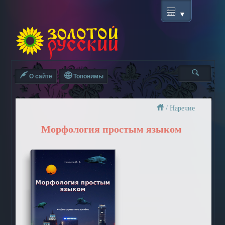
О сайте
Топонимы
/
Наречие
Морфология простым языком