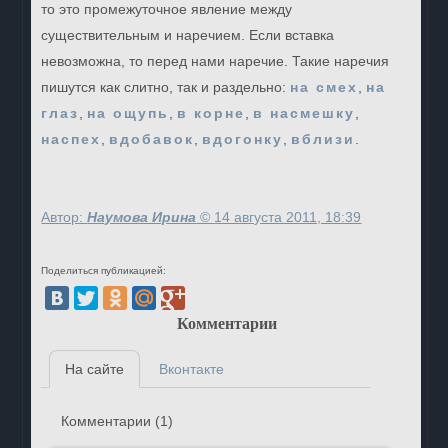
то это промежуточное явление между
существительным и наречием. Если вставка
невозможна, то перед нами наречие. Такие наречия
пишутся как слитно, так и раздельно:
на смех
,
на
глаз
,
на ощупь
,
в корне
,
в насмешку
,
наспех
,
вдобавок
,
вдогонку
,
вблизи
.
Автор:
Наумова Ирина
©
14 августа 2011, 18:39
Поделиться публикацией:
Комментарии
На сайте
Вконтакте
Комментарии (
1
)