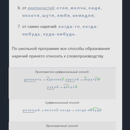
от
деепричастий
:
стоя
,
молча
,
сидя
,
нехотя
,
шутя
,
любя
,
немедля
;
от самих наречий:
когда-то
,
когда-
нибудь
,
куда-нибудь
.
По школьной программе все способы образования
наречий принято относить к словопроизводству.
Приставочно-суффиксальный способ:
дог
он
ять
→
в
догонк
у
,
кр
ут
ой
→
в
крут
ую
су
х
ой
→
до
сух
а
Суффиксальный способ:
вес
ёл
ый
→
весел
о
,
когда
→
когда-
нибудь
Приставочный способ: