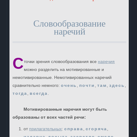
Словообразование
наречий
С
точки зрения словообразования все
наречия
можно разделить на мотивированные и
немотивированные. Немотивированных наречий
сравнительно немного:
очень
,
почти
,
там
,
здесь
,
тогда
,
всегда
.
Мотивированные наречия могут быть
образованы от всех частей речи:
от
прилагательных
:
справа
,
сгоряча
,
издавна
,
досыта
,
засветло
,
смело
,