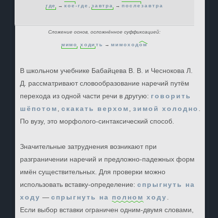
гд
е
→
кое
-где
,
зав
тра
→
после
завтра
Сложение основ, осложнённое суффиксацией:
ми
мо
ход
и
ть
→
мимоход
ом
В школьном учебнике Бабайцева В. В. и Чеснокова Л.
Д. рассматривают словообразование наречий путём
перехода из одной части речи в другую:
говорить
шёпотом
,
скакать верхом
,
зимой холодно
.
По вузу, это морфолого-синтаксический способ.
Значительные затруднения возникают при
разграничении наречий и предложно-падежных форм
имён существительных. Для проверки можно
использовать вставку-определение:
спрыгнуть на
ходу
—
спрыгнуть на
полном
ходу
.
Если выбор вставки ограничен одним-двумя словами,