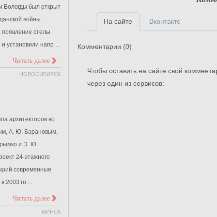
и Вологды был открыт
данской войны.
На сайте
Вконтакте
, появление стелы
и установили напр ...
Комментарии (
0
)
>
Читать далее
Чтобы оставить на сайте свой коммента
НОВОСИБИРСК
через один из сервисов:
уппа архитекторов во
ым, А. Ю. Барановым,
Крымко и Э. Ю.
оект 24-этажного
ивший современные
 2003 го ...
>
Читать далее
МИНСК