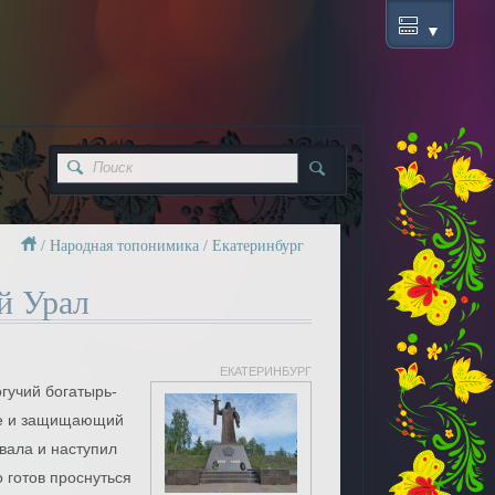
/
Народная топонимика
/
Екатеринбург
й Урал
ЕКАТЕРИНБУРГ
гучий богатырь-
ле и защищающий
овала и наступил
 готов проснуться