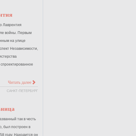
нтия
о Лаврентия
сле войны. Первым
нным на улице
оспект Независимости,
истерства
, спроектированное
>
Читать далее
САНКТ-ПЕТЕРБУРГ
ьница
азванный так в честь
о, был построен в
58 году. Находится он