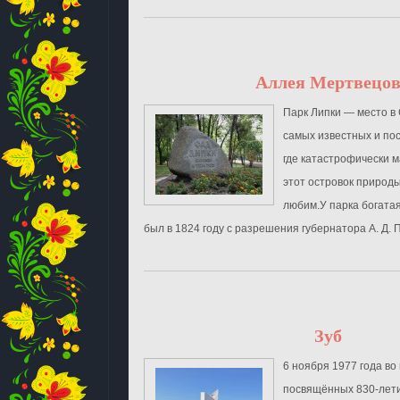
Аллея Мертвецо
Парк Липки — место в
самых известных и по
где катастрофически м
этот островок природы
любим.У парка богата
был в 1824 году с разрешения губернатора А. Д. П
Зуб
6 ноября 1977 года во
посвящённых 830-лети