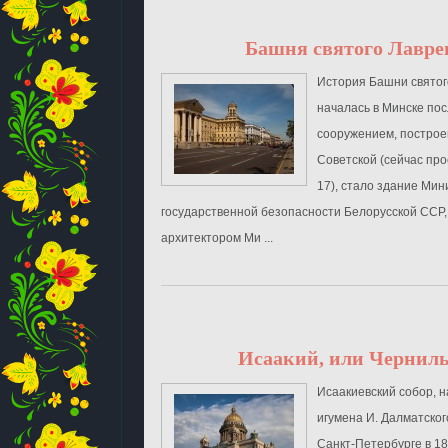
Башня святого Лавре
История Башни святог
началась в Минске по
сооружением, построе
Советской (сейчас пр
17), стало здание Мин
государственной безопасности Белорусской ССР
архитектором Ми ...
Исаакий, или Чернил
Исаакиевский собор, н
игумена И. Далматског
Санкт-Петербурге в 18