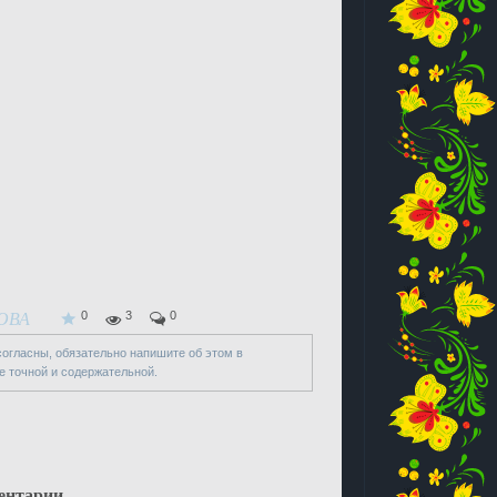
0
3
0
ОВА
 согласны, обязательно напишите об этом в
е точной и содержательной.
ентарии