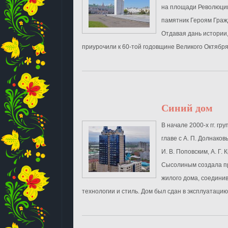
на площади Революци
памятник Героям Граж
Отдавая дань истории
приурочили к 60-той годовщине Великого Октября 
Синий дом
В начале 2000-х гг. гр
главе с А. П. Долнаков
И. В. Поповским, А. Г. 
Сысолиным создала пр
жилого дома, соедин
технологии и стиль. Дом был сдан в эксплуатацию в