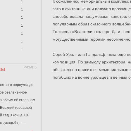
К сожалению, мемориальный комплекс н
1
зато в считанные дни получил прозвищ
1
способствовала нашумевшая кинотрило
1
популярным образ сказочного волшебни
1
Толкиена «Властелин колец». Да и вне
1
могущественными героями несомненно 
1
1
Седой Урал, или Гэндальф, пока ещё 
композиция. По замыслу архитектора, 
мы
РЯЗАНЬ
обязательно появиться мемориальные 
погибших на войне уральцев и вечный о
зетного переулка до
ое озеленённое
 по обеим её сторонам
 Верхний городской
й сад.В конце XIX
 усадьба, п ...