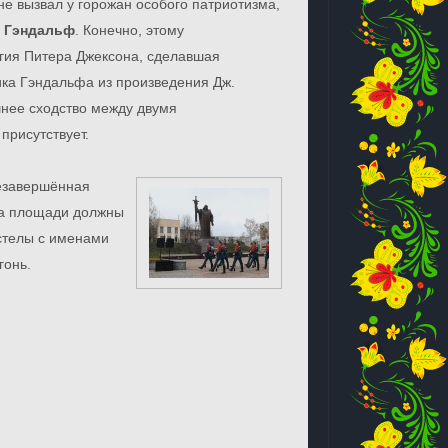
е вызвал у горожан особого патриотизма,
е
Гэндальф
. Конечно, этому
гия Питера Джексона, сделавшая
ка Гэндальфа из произведения Дж.
шнее сходство между двумя
присутствует.
незавершённая
на площади должны
стелы с именами
гонь.