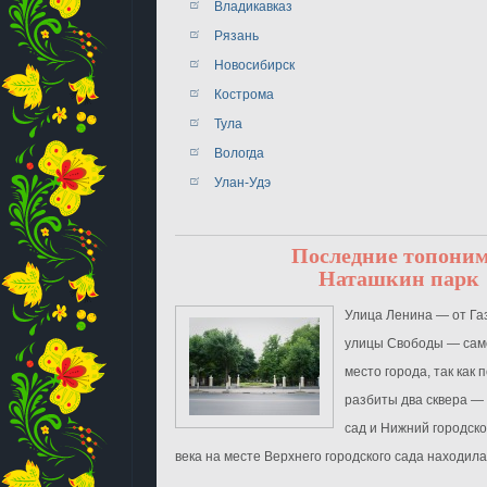
Владикавказ
Рязань
Новосибирск
Кострома
Тула
Вологда
Улан-Удэ
Последние топони
Наташкин парк
Улица Ленина ― от Га
улицы Свободы ― сам
место города, так как
разбиты два сквера ―
сад и Нижний городско
века на месте Верхнего городского сада находилась