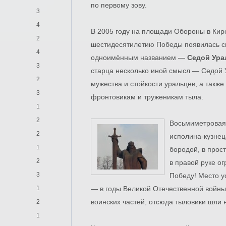
по первому зову.
3
4
В 2005 году на площади Обороны в Киро
2
шестидесятилетию Победы появилась ск
4
одноимённым названием —
Седой Ура
3
старца несколько иной смысл — Седой 
2
мужества и стойкости уральцев, а такж
3
фронтовикам и труженикам тыла.
1
2
Восьмиметровая 
2
исполина-кузнец
1
бородой, в про
2
в правой руке о
3
Победу! Место у
1
— в годы Великой Отечественной войн
воинских частей, отсюда тыловики шли 
2
1