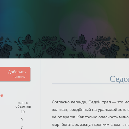
Добавить
Седо
топоним
е
Согласно легенде, Седой Урал — это мо
кол-во
объектов
великан, рождённый на уральской зем
19
её от врагов. Как только опасность мин
9
мир, богатырь заснул крепким сном… но
7