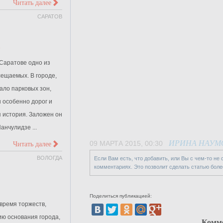
>
Читать далее
САРАТОВ
в
 Саратове одно из
сещаемых. В городе,
ало парковых зон,
 особенно дорог и
я история. Заложен он
анчулидзе ...
>
ИРИНА НАУМ
09 МАРТА 2015, 00:30
Читать далее
ВОЛОГДА
Если Вам есть, что добавить, или Вы с чем-то не
комментариях. Это позволит сделать статью боле
Поделиться публикацией:
 время торжеств,
ю основания города,
Комм