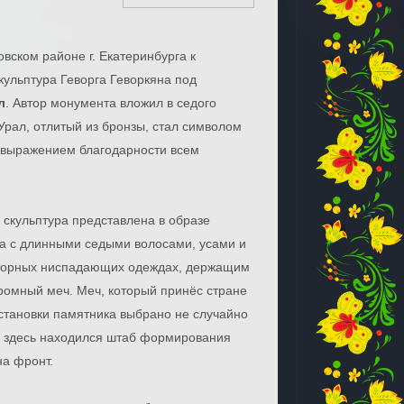
вском районе г. Екатеринбурга к
ульптура Геворга Геворкяна под
л
. Автор монумента вложил в седого
Урал, отлитый из бронзы, стал символом
е выражением благодарности всем
скульптура представлена в образе
а с длинными седыми волосами, усами и
сторных ниспадающих одеждах, держащим
громный меч. Меч, который принёс стране
становки памятника выбрано не случайно
ы здесь находился штаб формирования
на фронт.