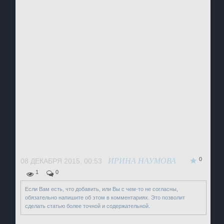
0
ИРИНА НАУМОВА
08 ДЕКАБРЯ 2015, 00:53
1
0
Если Вам есть, что добавить, или Вы с чем-то не согласны,
обязательно напишите об этом в комментариях. Это позволит
сделать статью более точной и содержательной.