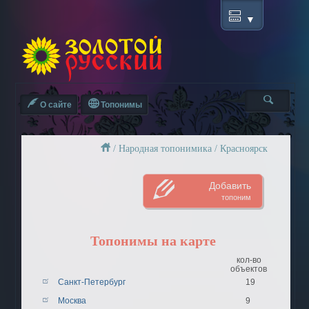
О сайте
Топонимы
/
Народная топонимика
/
Красноярск
Добавить
топоним
Топонимы на карте
кол-во
объектов
Санкт-Петербург
19
Москва
9