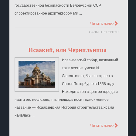
государственной безопасности Белорусской ССР,
спроектированное архитектором Ми ...
>
Читать далее
САНКТ-ПЕТЕРБУРГ
Исаакий, или Чернильница
Исаакиевский собор, названный
так в честь игумена И.
Далматского, был построен в
Санкт-Петербурге в 1858 году.
Находится он в центре города и
найти его несложно, т. к. площадь носит одноимённое
название — Исаакиевская.История строительства храма
началась ...
>
Читать далее