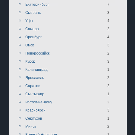
Екатеринбург
7
Сызрань
3
Уфа
4
Самара
2
Оренбург
4
Омск
3
Новороссийск
2
Курск
3
Калининград
1
Ярославль
2
Саратов
2
Сыктывкар
1
Ростов-на-Дону
2
Красноярск
3
Серпухов
1
Минск
2
Великий Новгород
1