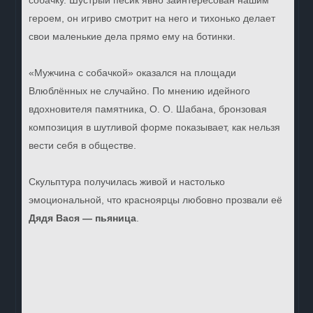
собачку. Шустрый пёсик явно заинтересован нашим
героем, он игриво смотрит на него и тихонько делает
свои маленькие дела прямо ему на ботинки.
«Мужчина с собачкой» оказался на площади
Влюблённых не случайно. По мнению идейного
вдохновителя памятника, О. О. Шабана, бронзовая
композиция в шутливой форме показывает, как нельзя
вести себя в обществе.
Скульптура получилась живой и настолько
эмоциональной, что красноярцы любовно прозвали её
Дядя Вася — пьяница
.