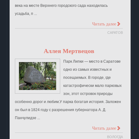
века на месте Верхнего городского сада находилась
усадьба, п ...
>
Читать далее
САРАТОВ
Аллея Мертвецов
Парк Липки — место в Саратове
одно из самых известных и
посещаемых. В городе, где
катастрофически мало парковых
зон, этот островок природы
особенно дорог и любим.У парка богатая история. Заложен
он был в 1824 году с разрешения губернатора А. Д.
Панчулидзе ...
>
Читать далее
ВОЛОГДА