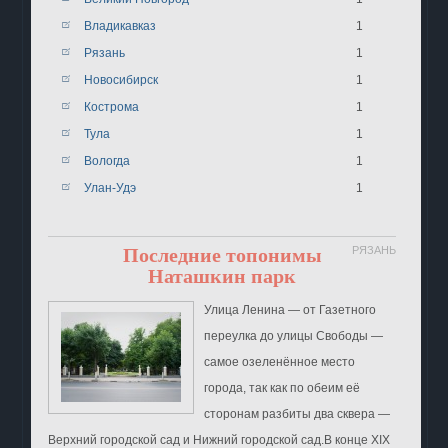
Владикавказ
1
Рязань
1
Новосибирск
1
Кострома
1
Тула
1
Вологда
1
Улан-Удэ
1
Последние топонимы
РЯЗАНЬ
Наташкин парк
Улица Ленина ― от Газетного
переулка до улицы Свободы ―
самое озеленённое место
города, так как по обеим её
сторонам разбиты два сквера ―
Верхний городской сад и Нижний городской сад.В конце XIX