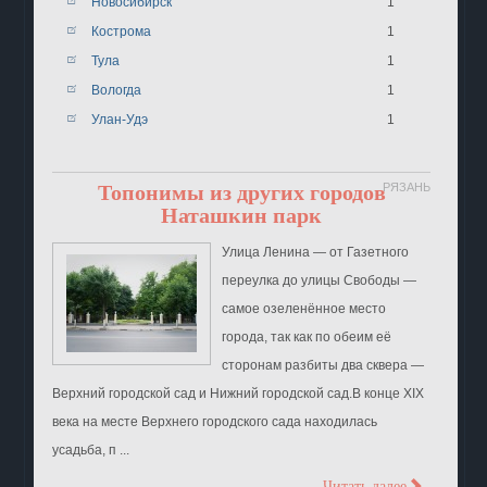
Новосибирск
1
Кострома
1
Тула
1
Вологда
1
Улан-Удэ
1
Топонимы из других городов
РЯЗАНЬ
Наташкин парк
Улица Ленина ― от Газетного
переулка до улицы Свободы ―
самое озеленённое место
города, так как по обеим её
сторонам разбиты два сквера ―
Верхний городской сад и Нижний городской сад.В конце XIX
века на месте Верхнего городского сада находилась
усадьба, п ...
Читать далее