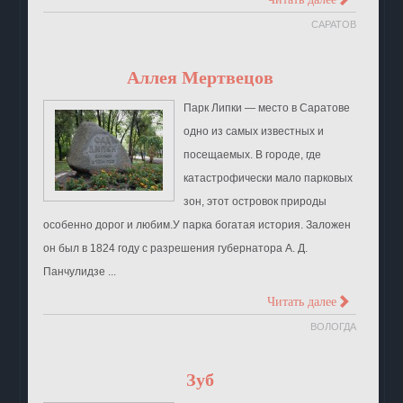
>
САРАТОВ
Аллея Мертвецов
Парк Липки — место в Саратове
одно из самых известных и
посещаемых. В городе, где
катастрофически мало парковых
зон, этот островок природы
особенно дорог и любим.У парка богатая история. Заложен
он был в 1824 году с разрешения губернатора А. Д.
Панчулидзе ...
>
Читать далее
ВОЛОГДА
Зуб