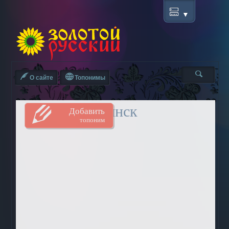
О сайте
Топонимы
Минск
Добавить
топоним