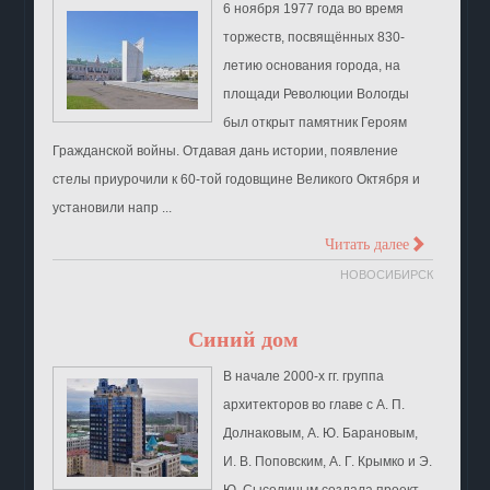
6 ноября 1977 года во время
торжеств, посвящённых 830-
летию основания города, на
площади Революции Вологды
был открыт памятник Героям
Гражданской войны. Отдавая дань истории, появление
стелы приурочили к 60-той годовщине Великого Октября и
установили напр ...
>
Читать далее
НОВОСИБИРСК
Синий дом
В начале 2000-х гг. группа
архитекторов во главе с А. П.
Долнаковым, А. Ю. Барановым,
И. В. Поповским, А. Г. Крымко и Э.
Ю. Сысолиным создала проект