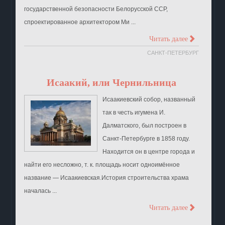
государственной безопасности Белорусской ССР,
спроектированное архитектором Ми ...
>
Читать далее
САНКТ-ПЕТЕРБУРГ
Исаакий, или Чернильница
Исаакиевский собор, названный
так в честь игумена И.
Далматского, был построен в
Санкт-Петербурге в 1858 году.
Находится он в центре города и
найти его несложно, т. к. площадь носит одноимённое
название — Исаакиевская.История строительства храма
началась ...
>
Читать далее