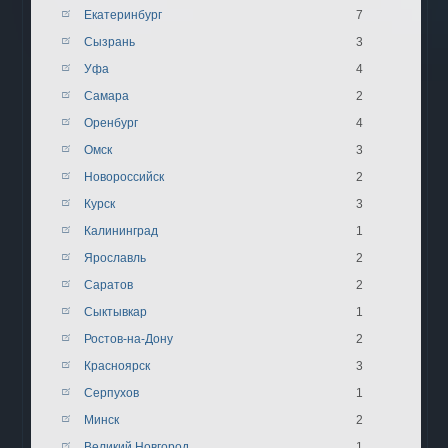
Екатеринбург
7
Сызрань
3
Уфа
4
Самара
2
Оренбург
4
Омск
3
Новороссийск
2
Курск
3
Калининград
1
Ярославль
2
Саратов
2
Сыктывкар
1
Ростов-на-Дону
2
Красноярск
3
Серпухов
1
Минск
2
Великий Новгород
1