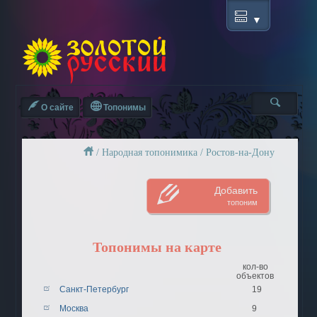
О сайте
Топонимы
/
Народная топонимика
/
Ростов-на-Дону
Добавить
топоним
Топонимы на карте
кол-во
объектов
Санкт-Петербург
19
Москва
9