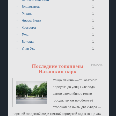
Владикавказ
1
Рязань
1
Новосибирск
1
Кострома
1
Тула
1
Вологда
1
Улан-Удэ
1
Последние топонимы
РЯЗАНЬ
Наташкин парк
Улица Ленина ― от Газетного
переулка до улицы Свободы ―
самое озеленённое место
города, так как по обеим её
сторонам разбиты два сквера ―
Верхний городской сад и Нижний городской сад.В конце XIX