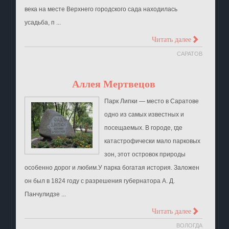
века на месте Верхнего городского сада находилась
усадьба, п ...
>
Читать далее
САРАТОВ
Аллея Мертвецов
Парк Липки — место в Саратове
одно из самых известных и
посещаемых. В городе, где
катастрофически мало парковых
зон, этот островок природы
особенно дорог и любим.У парка богатая история. Заложен
он был в 1824 году с разрешения губернатора А. Д.
Панчулидзе ...
>
Читать далее
ВОЛОГДА