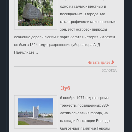
одно из самых известных и
посещаемых. В городе, где
катастрофически мало парковых
зон, этот островок природы
особенно дорог и любим.У парка богатая история. Заложен
он был в 1824 году с разрешения губернатора А. Д.
Панчулидзе ...
>
Читать далее
ВОЛОГДА
Зуб
6 ноября 1977 года во время
торжеств, посвящённых 830-
летию основания города, на
площади Революции Вологды
был открыт памятник Героям