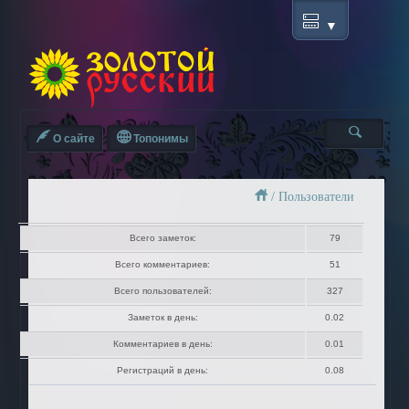
О сайте
Топонимы
/
Пользователи
Всего заметок:
79
Всего комментариев:
51
Всего пользователей:
327
Заметок в день:
0.02
Комментариев в день:
0.01
Регистраций в день:
0.08