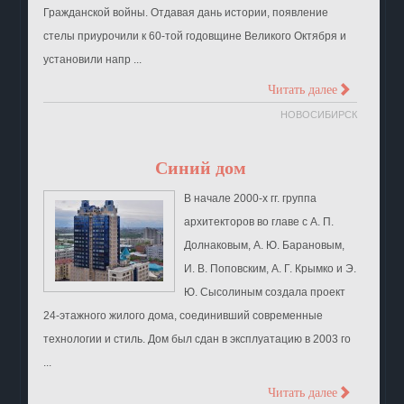
Гражданской войны. Отдавая дань истории, появление
стелы приурочили к 60-той годовщине Великого Октября и
установили напр ...
>
Читать далее
НОВОСИБИРСК
Синий дом
В начале 2000-х гг. группа
архитекторов во главе с А. П.
Долнаковым, А. Ю. Барановым,
И. В. Поповским, А. Г. Крымко и Э.
Ю. Сысолиным создала проект
24-этажного жилого дома, соединивший современные
технологии и стиль. Дом был сдан в эксплуатацию в 2003 го
...
>
Читать далее