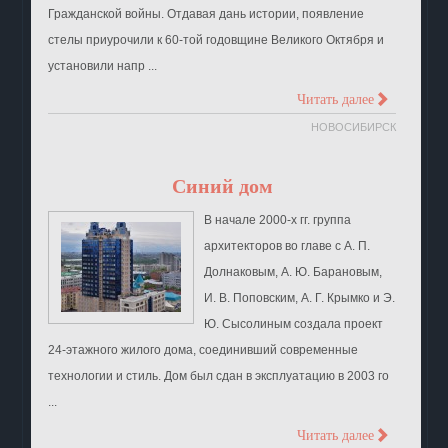
Гражданской войны. Отдавая дань истории, появление
стелы приурочили к 60-той годовщине Великого Октября и
установили напр ...
>
Читать далее
НОВОСИБИРСК
Синий дом
В начале 2000-х гг. группа
архитекторов во главе с А. П.
Долнаковым, А. Ю. Барановым,
И. В. Поповским, А. Г. Крымко и Э.
Ю. Сысолиным создала проект
24-этажного жилого дома, соединивший современные
технологии и стиль. Дом был сдан в эксплуатацию в 2003 го
...
>
Читать далее