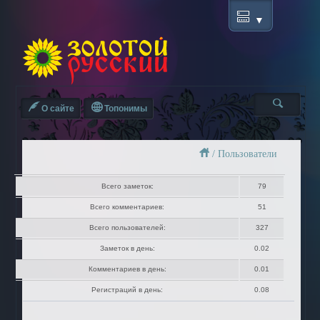
О сайте
Топонимы
/
Пользователи
Всего заметок:
79
Всего комментариев:
51
Всего пользователей:
327
Заметок в день:
0.02
Комментариев в день:
0.01
Регистраций в день:
0.08