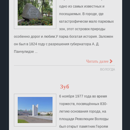
одно из самых известных и
посещаемых. В городе, где
катастрофически мало парковых
зон, этот островок природы
особенно дорог и любим.У парка богатая история. Заложен
он был в 1824 году с разрешения губернатора А. Д.
Панчулидзе ...
>
Читать далее
ВОЛОГДА
Зуб
6 ноября 1977 года во время
торжеств, посвящённых 830-
летию основания города, на
площади Революции Вологды
был открыт памятник Героям