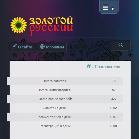
О сайте
Топонимы
/
Пользователи
Всего заметок:
79
Всего комментариев:
51
Всего пользователей:
327
Заметок в день:
0.02
Комментариев в день:
0.01
Регистраций в день:
0.08