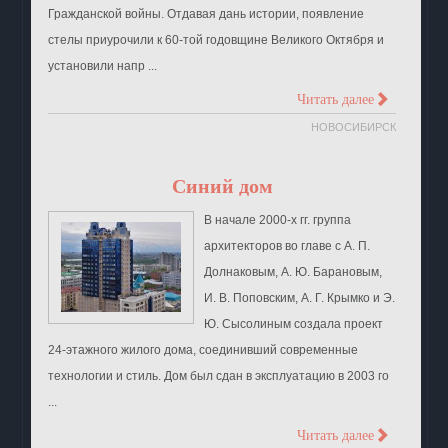
Гражданской войны. Отдавая дань истории, появление
стелы приурочили к 60-той годовщине Великого Октября и
установили напр ...
>
Читать далее
НОВОСИБИРСК
Синий дом
В начале 2000-х гг. группа
архитекторов во главе с А. П.
Долнаковым, А. Ю. Барановым,
И. В. Поповским, А. Г. Крымко и Э.
Ю. Сысолиным создала проект
24-этажного жилого дома, соединивший современные
технологии и стиль. Дом был сдан в эксплуатацию в 2003 го
...
>
Читать далее