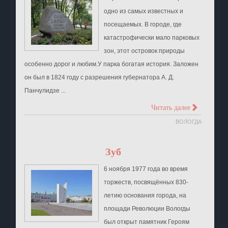
одно из самых известных и
посещаемых. В городе, где
катастрофически мало парковых
зон, этот островок природы
особенно дорог и любим.У парка богатая история. Заложен
он был в 1824 году с разрешения губернатора А. Д.
Панчулидзе ...
>
Читать далее
ВОЛОГДА
Зуб
6 ноября 1977 года во время
торжеств, посвящённых 830-
летию основания города, на
площади Революции Вологды
был открыт памятник Героям