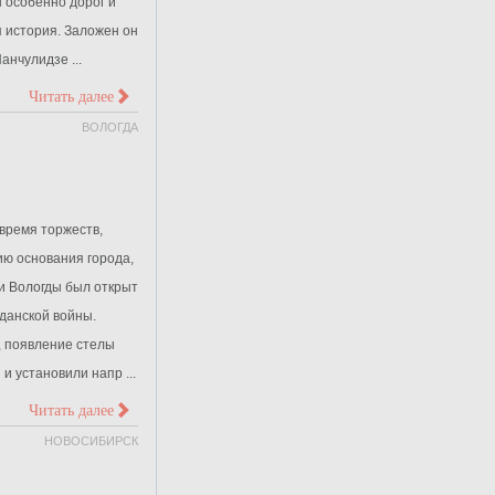
 особенно дорог и
я история. Заложен он
анчулидзе ...
>
Читать далее
ВОЛОГДА
 время торжеств,
ю основания города,
и Вологды был открыт
данской войны.
, появление стелы
и установили напр ...
>
Читать далее
НОВОСИБИРСК