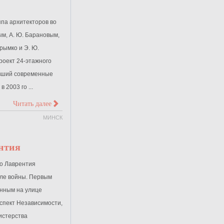
уппа архитекторов во
ым, А. Ю. Барановым,
Крымко и Э. Ю.
оект 24-этажного
ивший современные
 2003 го ...
>
Читать далее
МИНСК
нтия
о Лаврентия
сле войны. Первым
нным на улице
оспект Независимости,
истерства