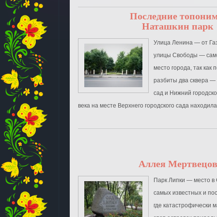
Последние топони
Наташкин парк
Улица Ленина ― от Га
улицы Свободы ― сам
место города, так как
разбиты два сквера ―
сад и Нижний городско
века на месте Верхнего городского сада находилась
Аллея Мертвецо
Парк Липки — место в
самых известных и по
где катастрофически м