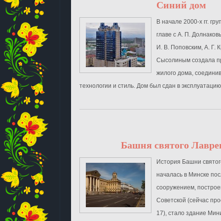
Синий дом
В начале 2000-х гг. гр
главе с А. П. Долнаков
И. В. Поповским, А. Г. 
Сысолиным создала пр
жилого дома, соедин
технологии и стиль. Дом был сдан в эксплуатацию в
Башня святого Лавре
История Башни святог
началась в Минске по
сооружением, построе
Советской (сейчас пр
17), стало здание Мин