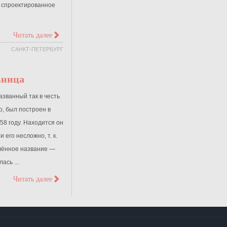
, спроектированное
>
Читать далее
САНКТ-ПЕТЕРБУРГ
ьница
азванный так в честь
о, был построен в
58 году. Находится он
 его несложно, т. к.
мённое название —
ась ...
>
Читать далее