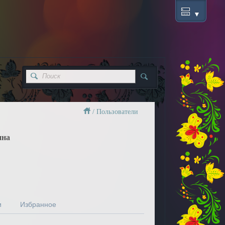
/
Пользователи
ина
и
Избранное