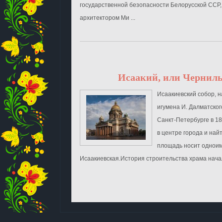
государственной безопасности Белорусской ССР
архитектором Ми ...
Исаакий, или Чернил
Исаакиевский собор, н
игумена И. Далматског
Санкт-Петербурге в 18
в центре города и найти
площадь носит однои
Исаакиевская.История строительства храма начал