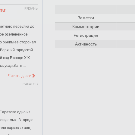
мы
РЯЗАНЬ
Заметки
Комментарии
зетного переулка до
ое озеленённое
Регистрация
 по обеим её сторонам
Активность
 Верхний городской
й сад.В конце XIX
 усадьба, п ...
>
Читать далее
САРАТОВ
в
 Саратове одно из
сещаемых. В городе,
ало парковых зон,