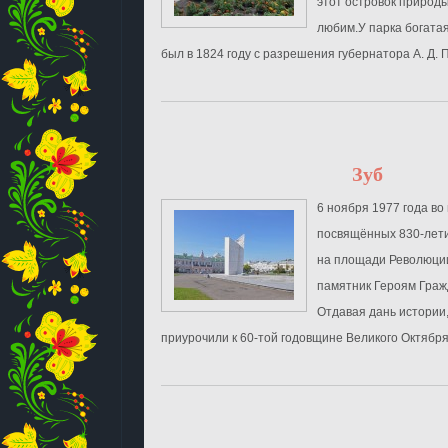
этот островок природы
любим.У парка богата
был в 1824 году с разрешения губернатора А. Д. П
Зуб
6 ноября 1977 года во
посвящённых 830-лети
на площади Революци
памятник Героям Граж
Отдавая дань истории
приурочили к 60-той годовщине Великого Октября 