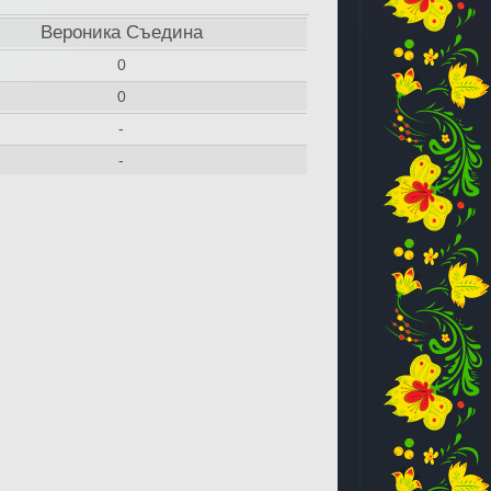
Вероника Съедина
0
0
-
-