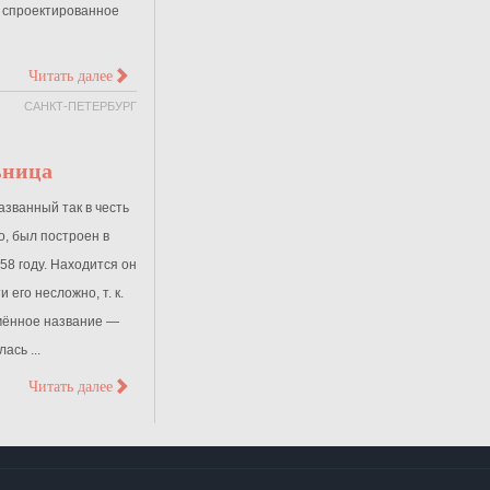
, спроектированное
>
Читать далее
САНКТ-ПЕТЕРБУРГ
ьница
азванный так в честь
о, был построен в
58 году. Находится он
 его несложно, т. к.
мённое название —
ась ...
>
Читать далее