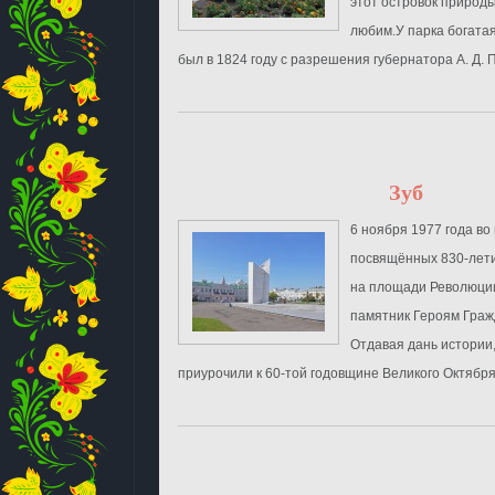
этот островок природы
любим.У парка богата
был в 1824 году с разрешения губернатора А. Д. П
Зуб
6 ноября 1977 года во
посвящённых 830-лети
на площади Революци
памятник Героям Граж
Отдавая дань истории
приурочили к 60-той годовщине Великого Октября 