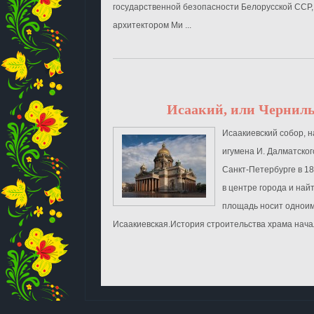
государственной безопасности Белорусской ССР
архитектором Ми ...
Исаакий, или Чернил
Исаакиевский собор, н
игумена И. Далматског
Санкт-Петербурге в 18
в центре города и найти
площадь носит однои
Исаакиевская.История строительства храма начал