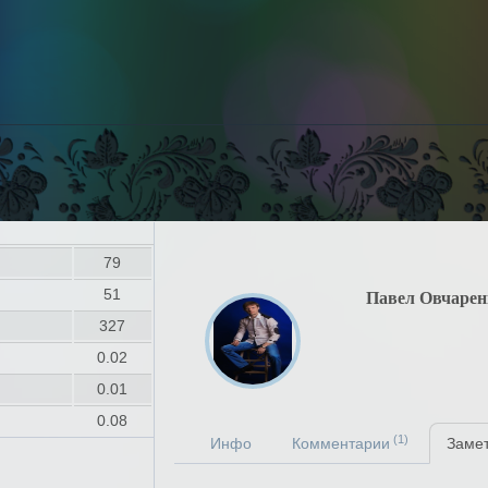
79
51
Павел Овчарен
327
0.02
0.01
0.08
(1)
Инфо
Комментарии
Заме