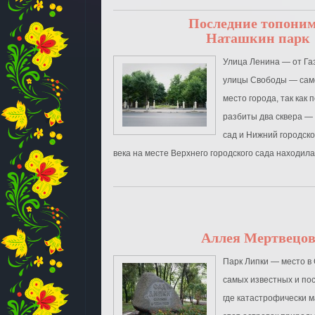
Последние топони
Наташкин парк
Улица Ленина ― от Га
улицы Свободы ― сам
место города, так как
разбиты два сквера ―
сад и Нижний городско
века на месте Верхнего городского сада находилась
Аллея Мертвецо
Парк Липки — место в
самых известных и по
где катастрофически м