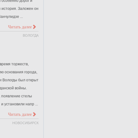
 особенно дорог и
я история. Заложен он
анчулидзе ...
>
Читать далее
ВОЛОГДА
 время торжеств,
ю основания города,
и Вологды был открыт
данской войны.
, появление стелы
и установили напр ...
>
Читать далее
НОВОСИБИРСК