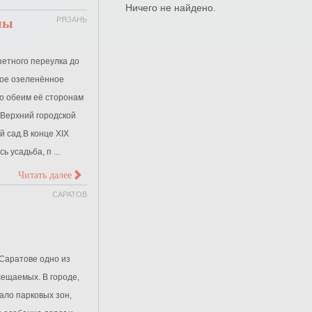
Ничего не найдено.
мы
РЯЗАНЬ
зетного переулка до
ое озеленённое
 по обеим её сторонам
 Верхний городской
й сад.В конце XIX
 усадьба, п ...
>
Читать далее
САРАТОВ
в
 Саратове одно из
сещаемых. В городе,
ало парковых зон,