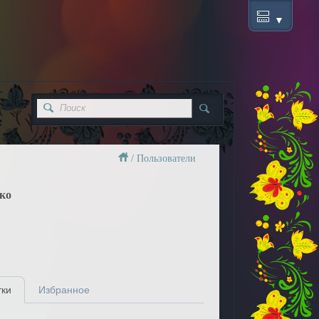
/
Пользователи
ко
тки
Избранное