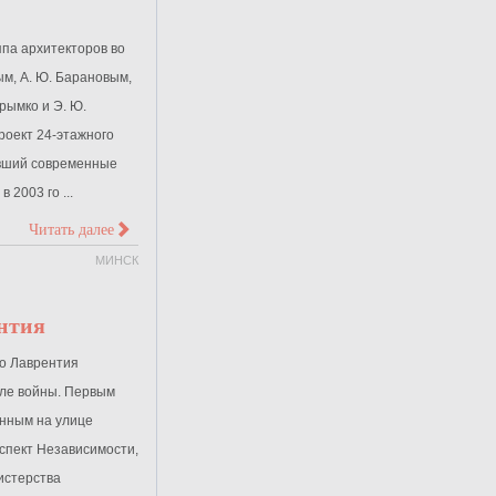
уппа архитекторов во
ым, А. Ю. Барановым,
Крымко и Э. Ю.
оект 24-этажного
ивший современные
 2003 го ...
>
Читать далее
МИНСК
нтия
о Лаврентия
сле войны. Первым
нным на улице
оспект Независимости,
истерства