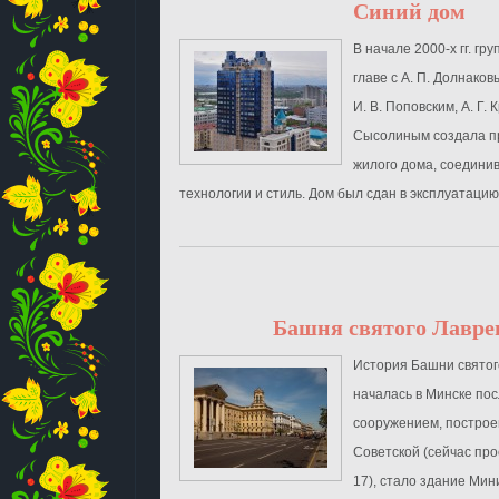
Синий дом
В начале 2000-х гг. гр
главе с А. П. Долнаков
И. В. Поповским, А. Г. 
Сысолиным создала пр
жилого дома, соедин
технологии и стиль. Дом был сдан в эксплуатацию в
Башня святого Лавре
История Башни святог
началась в Минске по
сооружением, построе
Советской (сейчас пр
17), стало здание Мин