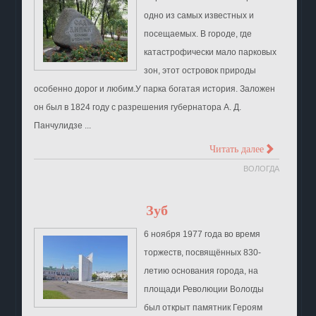
одно из самых известных и
посещаемых. В городе, где
катастрофически мало парковых
зон, этот островок природы
особенно дорог и любим.У парка богатая история. Заложен
он был в 1824 году с разрешения губернатора А. Д.
Панчулидзе ...
>
Читать далее
ВОЛОГДА
Зуб
6 ноября 1977 года во время
торжеств, посвящённых 830-
летию основания города, на
площади Революции Вологды
был открыт памятник Героям