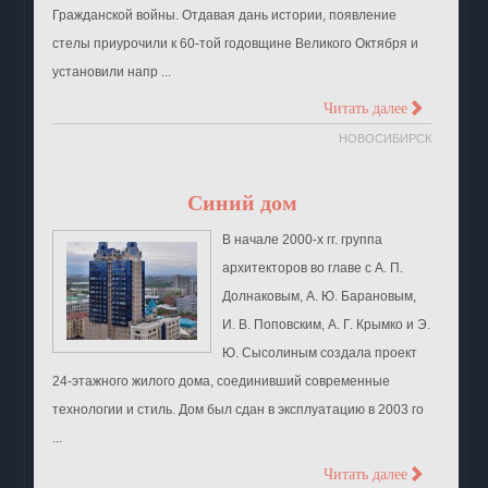
Гражданской войны. Отдавая дань истории, появление
стелы приурочили к 60-той годовщине Великого Октября и
установили напр ...
>
Читать далее
НОВОСИБИРСК
Синий дом
В начале 2000-х гг. группа
архитекторов во главе с А. П.
Долнаковым, А. Ю. Барановым,
И. В. Поповским, А. Г. Крымко и Э.
Ю. Сысолиным создала проект
24-этажного жилого дома, соединивший современные
технологии и стиль. Дом был сдан в эксплуатацию в 2003 го
...
>
Читать далее