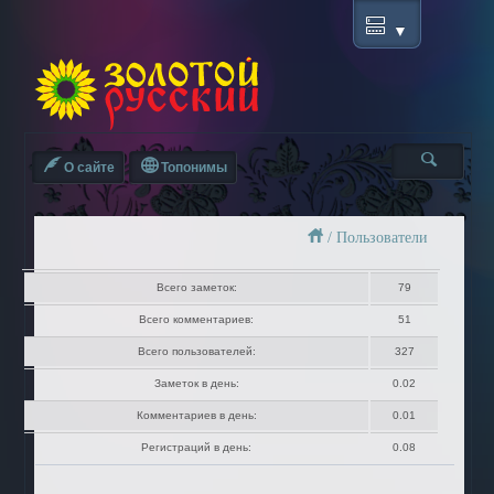
О сайте
Топонимы
/
Пользователи
Всего заметок:
79
Всего комментариев:
51
Всего пользователей:
327
Заметок в день:
0.02
Комментариев в день:
0.01
Регистраций в день:
0.08