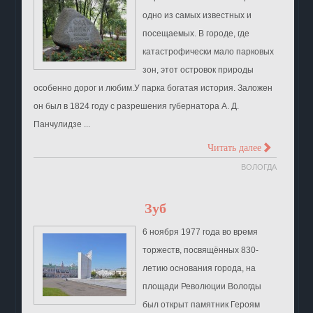
одно из самых известных и
посещаемых. В городе, где
катастрофически мало парковых
зон, этот островок природы
особенно дорог и любим.У парка богатая история. Заложен
он был в 1824 году с разрешения губернатора А. Д.
Панчулидзе ...
>
Читать далее
ВОЛОГДА
Зуб
6 ноября 1977 года во время
торжеств, посвящённых 830-
летию основания города, на
площади Революции Вологды
был открыт памятник Героям