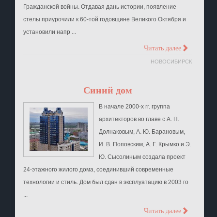
Гражданской войны. Отдавая дань истории, появление
стелы приурочили к 60-той годовщине Великого Октября и
установили напр ...
>
Читать далее
НОВОСИБИРСК
Синий дом
В начале 2000-х гг. группа
архитекторов во главе с А. П.
Долнаковым, А. Ю. Барановым,
И. В. Поповским, А. Г. Крымко и Э.
Ю. Сысолиным создала проект
24-этажного жилого дома, соединивший современные
технологии и стиль. Дом был сдан в эксплуатацию в 2003 го
...
>
Читать далее