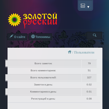
О сайте
Топонимы
/
Пользователи
Всего заметок:
79
Всего комментариев:
51
Всего пользователей:
327
Заметок в день:
0.02
Комментариев в день:
0.01
Регистраций в день:
0.08