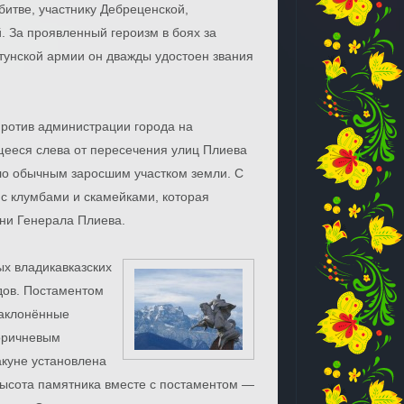
битве, участнику Дебреценской,
. За проявленный героизм в боях за
тунской армии он дважды удостоен звания
ротив администрации города на
щееся слева от пересечения улиц Плиева
ло обычным заросшим участком земли. С
 с клумбами и скамейками, которая
ни Генерала Плиева.
ых владикавказских
дов. Постаментом
наклонённые
оричневым
акуне установлена
Высота памятника вместе с постаментом —