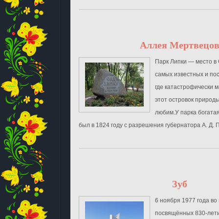
Аллея Мертвецо
Парк Липки — место в
самых известных и по
где катастрофически м
этот островок природы
любим.У парка богата
был в 1824 году с разрешения губернатора А. Д. П
Зуб
6 ноября 1977 года во
посвящённых 830-лети