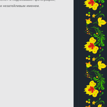
им незатейливым именем.