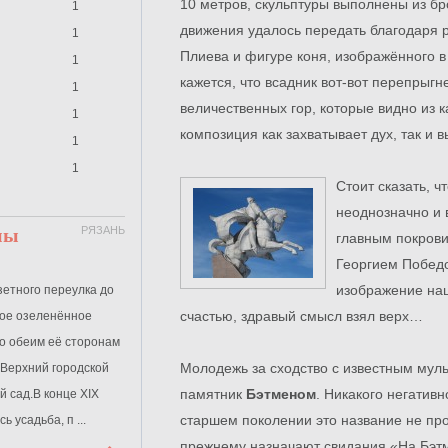
10 метров, скульптуры выполнены из б
1
движения удалось передать благодаря
1
Плиева и фигуре коня, изображённого в
1
кажется, что всадник вот-вот перепрыгн
1
величественных гор, которые видно из к
1
композиция как захватывает дух, так и 
1
1
Стоит сказать, 
неоднозначно и 
мы
РЯЗАНЬ
главным покров
Георгием Победо
изображение нац
зетного переулка до
счастью, здравый смысл взял верх…
ое озеленённое
 по обеим её сторонам
Молодежь за сходство с известным му
 Верхний городской
памятник
Бэтменом
. Никакого негатив
й сад.В конце XIX
старшем поколении это название не пр
 усадьба, п ...
прежнему назначают свидания «На Бэт