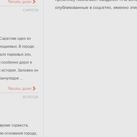
>
Читать далее
опубликованные в соцсетях, именно эт
САРАТОВ
в
 Саратове одно из
сещаемых. В городе,
ало парковых зон,
 особенно дорог и
я история. Заложен он
анчулидзе ...
>
Читать далее
ВОЛОГДА
 время торжеств,
ю основания города,