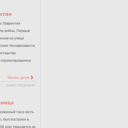
нтия
о Лаврентия
сле войны. Первым
нным на улице
оспект Независимости,
истерства
, спроектированное
>
Читать далее
САНКТ-ПЕТЕРБУРГ
ьница
азванный так в честь
о, был построен в
58 году. Находится он