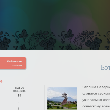
Добавить
Бэ
топоним
е
Столица Северн
кол-во
объектов
славится своими
19
узнаваемых явля
9
советскому вое
7