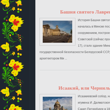
Башня святого Лавре
История Башни святог
началась в Минске по
сооружением, построе
Советской (сейчас пр
17), стало здание Мин
государственной безопасности Белорусской ССР
архитектором Ми ...
Исаакий, или Чернил
Исаакиевский собор, н
игумена И. Далматског
Санкт-Петербурге в 18