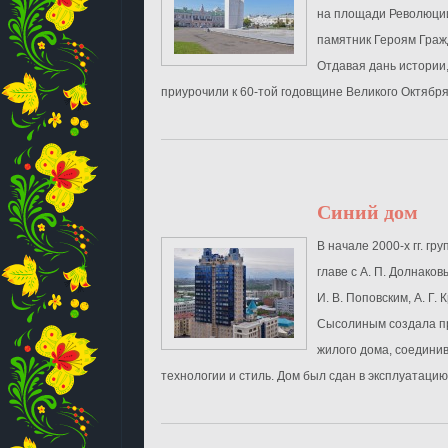
на площади Революци
памятник Героям Граж
Отдавая дань истории
приурочили к 60-той годовщине Великого Октября 
Синий дом
В начале 2000-х гг. гр
главе с А. П. Долнаков
И. В. Поповским, А. Г. 
Сысолиным создала пр
жилого дома, соедин
технологии и стиль. Дом был сдан в эксплуатацию в