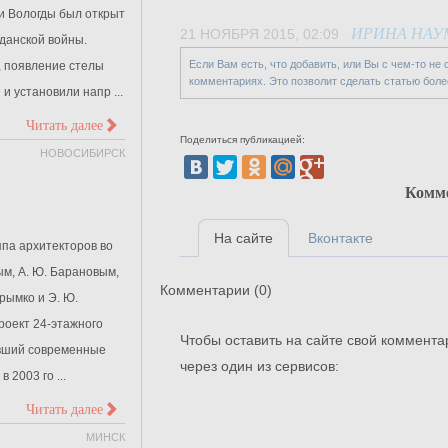
и Вологды был открыт
ИРИНА НАУ
21 НОЯБРЯ 2015, 02:09
данской войны.
Если Вам есть, что добавить, или Вы с чем-то не
, появление стелы
комментариях. Это позволит сделать статью боле
и установили напр ...
>
Читать далее
Поделиться публикацией:
НОВОСИБИРСК
Комм
На сайте
Вконтакте
уппа архитекторов во
ым, А. Ю. Барановым,
Комментарии (
0
)
Крымко и Э. Ю.
оект 24-этажного
Чтобы оставить на сайте свой коммента
ивший современные
через один из сервисов:
 2003 го ...
>
Читать далее
МИНСК