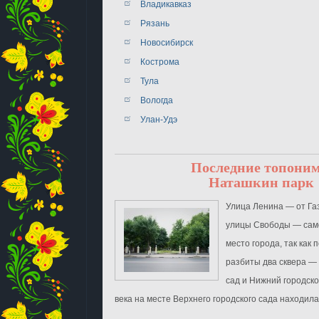
Владикавказ
Рязань
Новосибирск
Кострома
Тула
Вологда
Улан-Удэ
Последние топони
Наташкин парк
Улица Ленина ― от Га
улицы Свободы ― сам
место города, так как
разбиты два сквера ―
сад и Нижний городско
века на месте Верхнего городского сада находилась