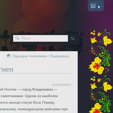
/
Народная топонимика
/
Владикавказ
тмен
ВЛАДИКАВКАЗ
ой Осетии — город Владикавказ —
 памятниками. Одним из наиболее
ется конная статуя Иссе Плиеву,
начальнику, командующему войсками при