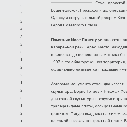
Сталинградской 
3
Будапештской, Пражской и др. операций
4
Одессу и сокрушительный разгром Кван
2
Героя Советского Союза.
4
3
Памятник Иссе Плиеву
установлен нап
2
набережной реки Терек. Место, находя
3
и Коцоева, до появления памятника бы
1
1997 г. это облагороженная территория,
2
официально называется площадью име
2
1
Авторами монумента стали два известн
2
скульптора, Борис Тотиев и Николай Хо
3
для конной скульптуры послужили три 
1
трапецевидные плиты, облицованные к
гранитом. Фигура всадника на лихом ск
2
на самой высокой центральной плите. 
1