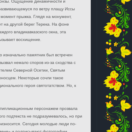
ронзы. Ощущение динамичности и
 развивающемуся по ветру плащу Иссы
 момент прыжка. Глядя на монумент,
ет на другой берег Терека. На фоне
аждого владикавказского окна, эта
вызывает восхищение.
что изначально памятник был встречен
вызвал немало споров из-за сходства с
ителем Северной Осетии, Святым
носцем. Некоторые сочли такое
ионального героя святотатством. Но, к
льтипликационным персонажем прозвала
ного подтекста не подразумевалось, но при
оизносится. Сегодня молодые люди по-
мене» и подписывают фотографии,