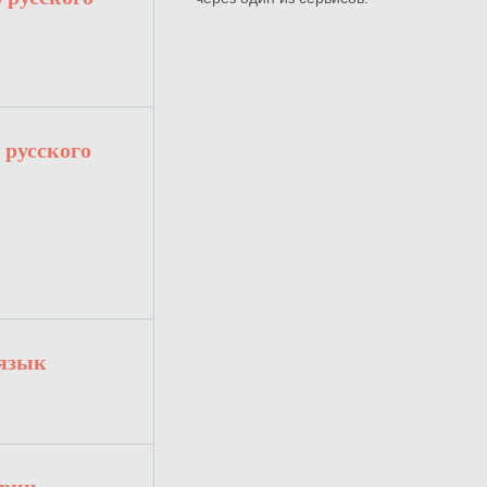
 русского
 язык