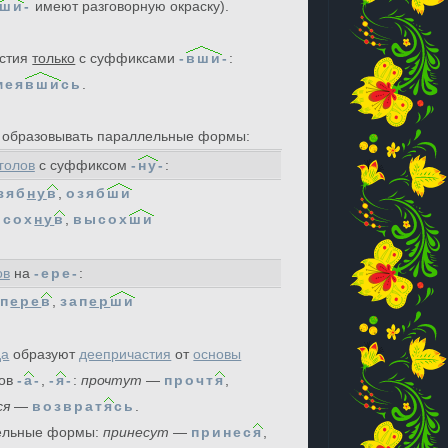
ши
-
имеют разговорную окраску).
астия
только
с суффиксами
-
вши
-
:
мея
вши
сь
.
т образовывать параллельные формы:
голов
с суффиксом
-
ну
-
:
зяб
ну
в
,
озяб
ши
ысох
ну
в
,
высох
ши
ов
на
-ере-
:
ап
ере
в
,
зап
ер
ши
да
образуют
деепричастия
от
основы
сов
-
а
-
,
-
я
-
:
прочтут
—
прочт
я
,
ся
—
возврат
я
сь
.
лельные формы:
принесут
—
принес
я
,