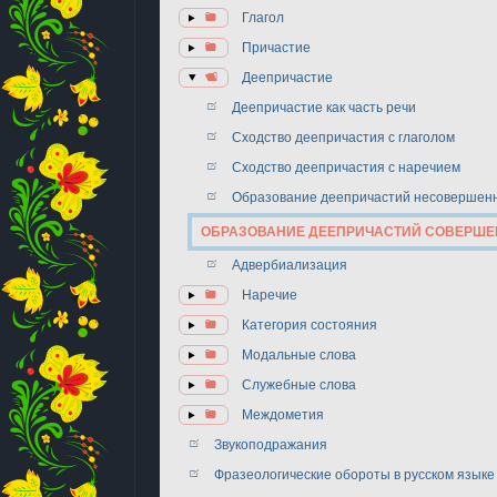
Глагол
Причастие
Деепричастие
Деепричастие как часть речи
Сходство деепричастия с глаголом
Сходство деепричастия с наречием
Образование деепричастий несовершенн
ОБРАЗОВАНИЕ ДЕЕПРИЧАСТИЙ СОВЕРШЕ
Адвербиализация
Наречие
Категория состояния
Модальные слова
Служебные слова
Междометия
Звукоподражания
Фразеологические обороты в русском языке