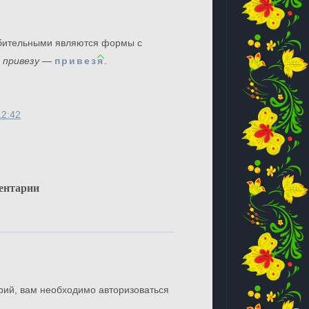
бительными являются формы с
,
привезу
—
привез
я
.
12:42
ентарии
рий, вам необходимо авторизоваться