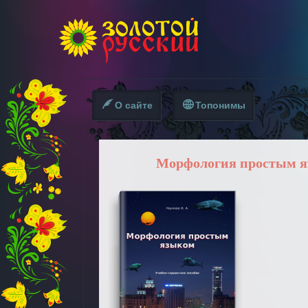
О сайте
Топонимы
Морфология простым 