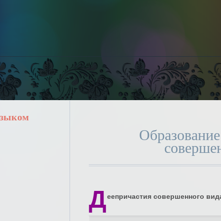
языком
Образование
соверше
Д
еепричастия совершенного вид