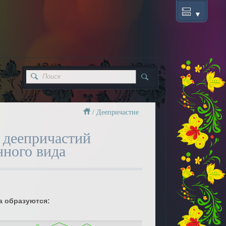
/
Деепричастие
 деепричастий
нного вида
а образуются: