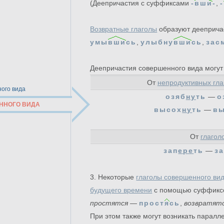
(Деепричастия с суффиксами
-
вши
-
,
-
Возвратные глаголы
образуют дееприч
умы
вши
сь
,
улыбну
вши
сь
,
зас
Деепричастия совершенного вида могу
От
непродуктивных гла
ого вида
озяб
ну
ть
—
о
ННОГО ВИДА
высох
ну
ть
—
в
От
глагол
зап
ере
ть
—
з
3. Некоторые
глаголы совершенного ви
будущего времени
с помощью суффик
простятся
—
прост
я
сь
,
возвратят
При этом также могут возникать парал