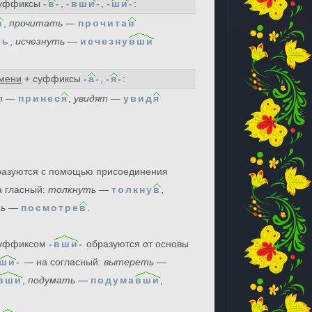
уффиксы
-
в
-
,
-
вши
-
,
-
ши
-
:
в
,
прочитать
—
прочита
в
сь
,
исчезнуть
—
исчезну
вши
емени
+ суффиксы
-
а
-
,
-
я
-
:
т
—
принес
я
,
увидят
—
увид
я
азуются с помощью присоединения
 гласный:
толкнуть
—
толкну
в
,
ь
—
посмотре
в
.
 суффиксом
-
вши
-
образуются от основы
ши
-
— на согласный:
вытереть
—
вши
,
подумать
—
подума
вши
,