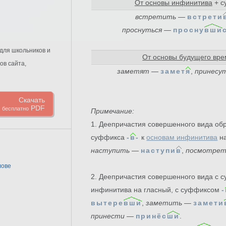
От основы инфинитива
+ с
встретить
—
встрети
проснуться
—
просну
вши
для школьников и
От основы будущего вр
ов сайта,
заметят
—
замет
я
,
принесу
Скачать
PDF
бесплатно
Примечание:
1.
Деепричастия совершенного вида
обр
суффикса
-
в
-
к
основам инфинитива
на
наступить
—
наступи
в
,
посмотрет
лове
2. Деепричастия совершенного вида с
инфинитива на гласный, с суффиксом
-
вытере
вши
,
заметить
—
замети
принести
—
принёс
ши
.