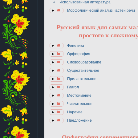
Использованная литература
Морфологический анализ частей речи
Русский язык для самых ма
простого к сложному
Фонетика
Орфография
Словообразование
Существительное
Прилагательное
Глагол
Местоимение
Числительное
Наречие
Предложение
Орфография современного