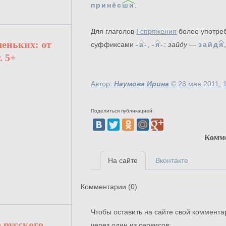
принёс
ши
.
Для глаголов
I спряжения
более употре
леньких: от
суффиксами
-
а
-
,
-
я
-
:
зайду
—
зайд
я
. 5+
Автор:
Наумова Ирина
©
28 мая 2011, 
Поделиться публикацией:
Комм
На сайте
Вконтакте
Комментарии (
0
)
Чтобы оставить на сайте свой коммента
 русского
через один из сервисов: