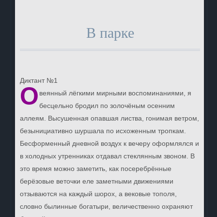
В парке
Диктант №1
О
веянный лёгкими мирными воспоминаниями, я
бесцельно бродил по золочёным осенним
аллеям. Высушенная опавшая листва, гонимая ветром,
безынициативно шуршала по исхоженным тропкам.
Бесформенный дневной воздух к вечеру оформлялся и
в холодных утренниках отдавал стеклянным звоном. В
это время можно заметить, как посеребрённые
берёзовые веточки еле заметными движениями
отзываются на каждый шорох, а вековые тополя,
словно былинные богатыри, величественно охраняют