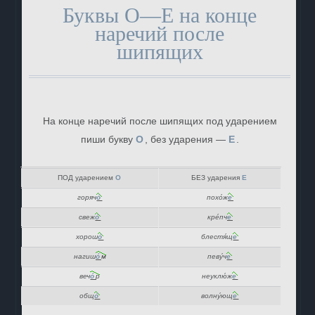
Буквы О—Е на конце
наречий после
шипящих
На конце наречий после шипящих под ударением
пиши букву
О
, без ударения —
Е
.
ПОД ударением
О
БЕЗ ударения
Е
горяч
о́
похо́ж
е
свеж
о́
кре́пч
е
хорош
о́
блестя́щ
е
нагиш
о́
м
певу́ч
е
веч
о́
р
неуклю́ж
е
общ
о́
волну́ющ
е