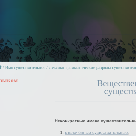
/
Имя существительное
/
Лексико-грамматические разряды существител
языком
Веществе
существ
Неконкретные имена существительн
1.
отвлечённые существительные
;