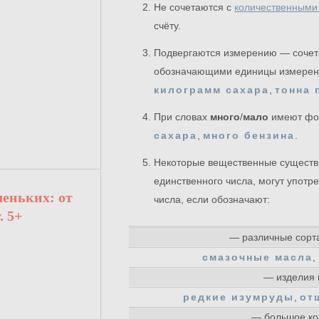
Не сочетаются с
количественными
счёту.
Подвергаются измерению — соче
обозначающими единицы измерен
килограмм сахара
,
тонна
При словах
много
/
мало
имеют фор
сахара
,
много бензина
.
Некоторые вещественные существ
единственного числа, могут употр
леньких: от
числа, если обозначают:
. 5+
— различные сорта
смазочные масла
,
— изделия 
редкие изумруды
,
от
— большое ко