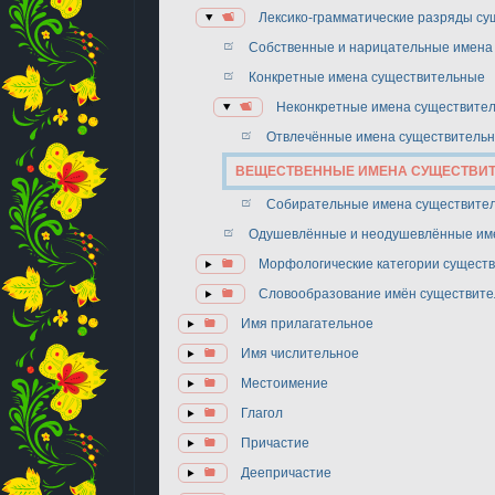
Лексико-грамматические разряды с
Собственные и нарицательные имена
Конкретные имена существительные
Неконкретные имена существите
Отвлечённые имена существитель
ВЕЩЕСТВЕННЫЕ ИМЕНА СУЩЕСТВИ
Собирательные имена существите
Одушевлённые и неодушевлённые им
Морфологические категории сущест
Словообразование имён существит
Имя прилагательное
Имя числительное
Местоимение
Глагол
Причастие
Деепричастие