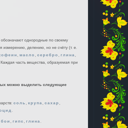
обозначают однородные по своему
 измерению, делению, но не счёту (т. е.
кофеин
,
масло
,
серебро
,
глина
,
. Каждая часть вещества, образуемая при
ных можно выделить следующие
карств:
соль
,
крупа
,
сахар
,
тоцид
.
обои
,
гипс
,
глина
.