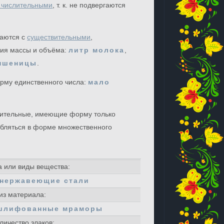
 числительными
, т. к. не подвергаются
таются с
существительными
,
ия массы и объёма:
литр молока
,
 пшеницы
.
му единственного числа:
мало
ительные, имеющие форму только
ебляться в форме множественного
 или виды вещества:
нержавеющие стали
из материала:
шлифованные мраморы
личество злаков: