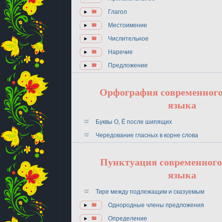
Глагол
Местоимение
Числительное
Наречие
Предложение
Орфография современного
языка
Буквы О, Ё после шипящих
Чередование гласных в корне слова
Пунктуация современного
языка
Тире между подлежащим и сказуемым
Однородные члены предложения
Определение