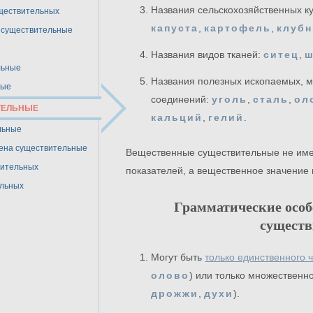
Названия сельскохозяйственных к
уществительных
капуста
,
картофель
,
клубн
 существительные
Названия видов тканей:
ситец
,
ш
льные
Названия полезных ископаемых, м
ные
соединений:
уголь
,
сталь
,
ол
ТЕЛЬНЫЕ
кальций
,
гелий
.
льные
ена существительные
Вещественные существительные не име
вительных
показателей, а вещественное значение 
ельных
Грамматические осо
сущест
Могут быть
только единственного 
олово
) или только множественно
дрожжи
,
духи
).