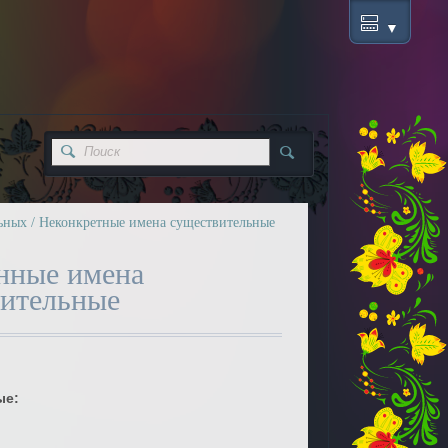
ьных
/
Неконкретные имена существительные
нные имена
ительные
ые: