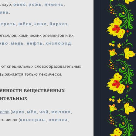
ультур:
овёс
,
рожь
,
ячмень
,
ика
.
ерсть
,
шёлк
,
киви
,
бархат
.
еталлов, химических элементов и их
ово
,
медь
,
нефть
,
кислород
,
ют специальных словообразовательных
выражается только лексически.
бенности вещественных
вительных
числа
(
мука
,
мёд
,
чай
,
молоко
,
го числа (
консервы
,
сливки
,