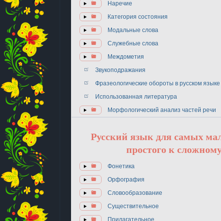
Наречие
Категория состояния
Модальные слова
Служебные слова
Междометия
Звукоподражания
Фразеологические обороты в русском языке
Использованная литература
Морфологический анализ частей речи
Русский язык для самых ма
простого к сложному
Фонетика
Орфография
Словообразование
Существительное
Прилагательное