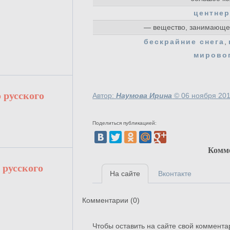
центне
— вещество, занимающее
бескрайние снега
,
мирово
 русского
Автор:
Наумова Ирина
©
06 ноября 201
Поделиться публикацией:
Комм
 русского
На сайте
Вконтакте
Комментарии (
0
)
Чтобы оставить на сайте свой коммента