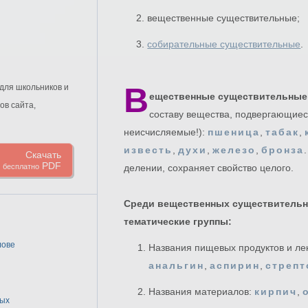
2. вещественные существительные;
3.
собирательные существительные
.
В
для школьников и
ещественные существительные
ов сайта,
составу вещества, подвергающиеся
неисчисляемые!):
пшеница
,
табак
,
известь
,
духи
,
железо
,
бронза
Скачать
PDF
бесплатно
делении, сохраняет свойство целого.
Среди вещественных существитель
тематические группы:
лове
Названия пищевых продуктов и ле
анальгин
,
аспирин
,
стреп
Названия материалов:
кирпич
,
ных