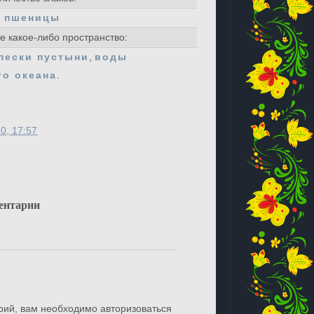
р пшеницы
 какое-либо пространство:
пески пустыни
,
воды
го океана
.
0, 17:57
ентарии
рий, вам необходимо авторизоваться