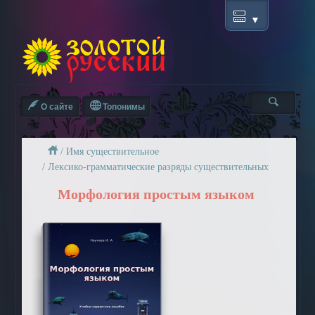
О сайте
Топонимы
/
Имя существительное
/
Лексико-грамматические разряды существительных
Морфология простым языком