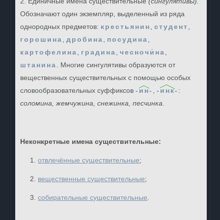
2. Единичные имена существительные
(сингулятивы).
Обозначают один экземпляр, выделенный из ряда
однородных предметов:
крестьянин
,
студент
,
горошина
,
дробина
,
посудина
,
картофелина
,
градина
,
чесночи́на
,
штанина
. Многие сингулятивы образуются от
вещественных существительных с помощью особых
словообразовательных суффиксов
-
ин
-
,
-
инк
-
:
соломина, жемчужина, снежинка, песчинка.
Неконкретные имена существительные:
отвлечённые существительные
;
вещественные существительные
;
собирательные существительные
.