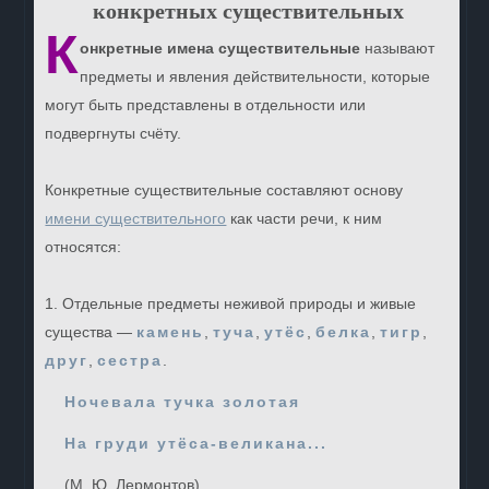
конкретных существительных
К
онкретные имена существительные
называют
предметы и явления действительности, которые
могут быть представлены в отдельности или
подвергнуты счёту.
Конкретные существительные составляют основу
имени существительного
как части речи, к ним
относятся:
1. Отдельные предметы неживой природы и живые
существа —
камень
,
туча
,
утёс
,
белка
,
тигр
,
друг
,
сестра
.
Ночевала тучка золотая
На груди утёса-великана...
(М. Ю. Лермонтов)