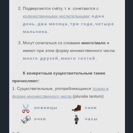
Подвергаются счёту, т. е. сочетаются с
количественными числительными
:
один
день
,
два месяца
,
три года
,
четыре
мальчика
.
Могут сочетаться со словами
много
/
мало
и
имеют при этом форму множественного числа:
много друзей
,
много гостей
.
К конкретным существительным также
причисляют:
1. Существительные, употребляющиеся
только в
форме множественного числа
(pluralia tantum).
ножницы
сани
очки
часы