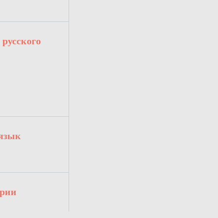
 русского
 язык
арии