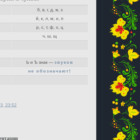
б, в, г, д, ж, з
й, к, л, м, н, п
р, с, т, ф, х, ц
ч, ш, щ
Ь и Ъ знак —
звуков
не обозначают!
3, 23:52
ентарии