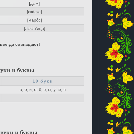
[дым]
[ска́ска]
[маро́с]
[л'эс'н'ица]
 всегда совпадают
!
вуки и буквы
10 букв
а, о, и, е, ё, э, ы, у, ю, я
звуки и буквы