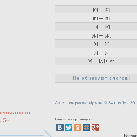
[б] — [б']
[п] — [п']
[в] — [в']
[ф] — [ф']
[г] — [г']
[к] — [к']
[д] — [д'] и др.
Не образуют слогов!
Автор:
Наумова Ирина
©
24 ноября 201
леньких: от
. 5+
Поделиться публикацией:
Комм