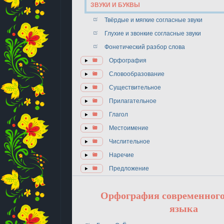
ЗВУКИ И БУКВЫ
Твёрдые и мягкие согласные звуки
Глухие и звонкие согласные звуки
Фонетический разбор слова
Орфография
Словообразование
Существительное
Прилагательное
Глагол
Местоимение
Числительное
Наречие
Предложение
Орфография современного
языка