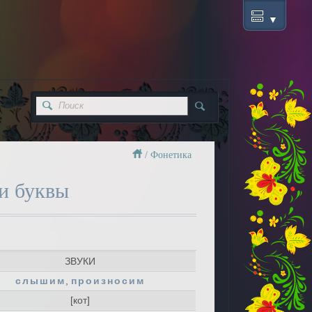
/
Фонетика
 и буквы
ЗВУКИ
слышим
,
произносим
[кот]