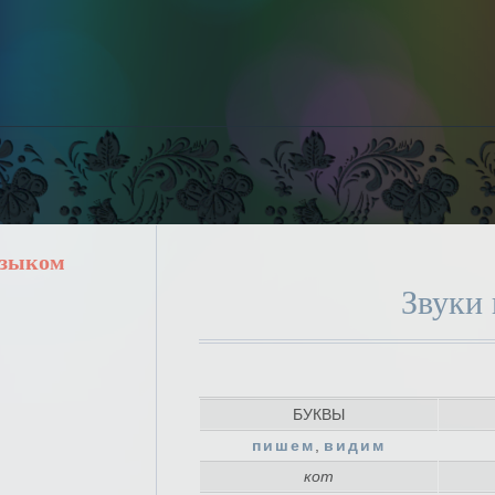
языком
Звуки
БУКВЫ
пишем
,
видим
кот