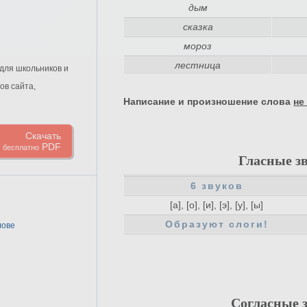
дым
сказка
мороз
лестница
для школьников и
ов сайта,
Написание и произношение слова
не
Скачать
PDF
бесплатно
Гласные з
6 звуков
[а], [о], [и], [э], [у], [ы]
Образуют слоги!
лове
Согласные 