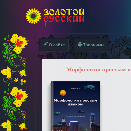
О сайте
Топонимы
Морфология простым 