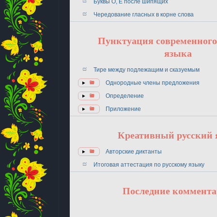
Буквы О, Ё после шипящих
Чередование гласных в корне слова
Пунктуация современного
языка
Тире между подлежащим и сказуемым
Однородные члены предложения
Определение
Приложение
Креативный русский
Авторские диктанты
Итоговая аттестация по русскому языку
Последние коммент