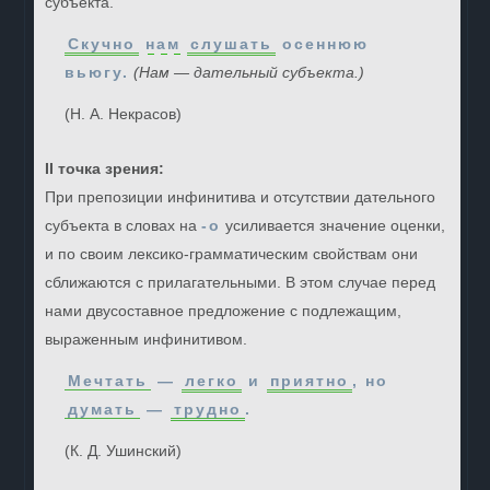
субъекта.
Скучно
нам
слушать
осеннюю
вьюгу.
(Нам — дательный субъекта.)
(Н. А. Некрасов)
II точка зрения:
При препозиции инфинитива и отсутствии дательного
субъекта в словах на
-о
усиливается значение оценки,
и по своим лексико-грамматическим свойствам они
сближаются с прилагательными. В этом случае перед
нами двусоставное предложение с подлежащим,
выраженным инфинитивом.
Мечтать
—
легко
и
приятно
, но
думать
—
трудно
.
(К. Д. Ушинский)