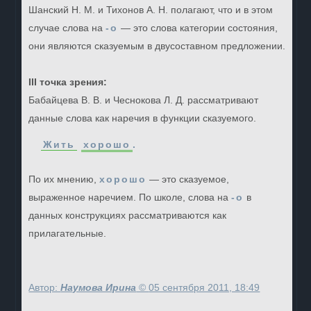
Шанский Н. М. и Тихонов А. Н. полагают, что и в этом
случае слова на
-о
— это слова категории состояния,
они являются сказуемым в двусоставном предложении.
III точка зрения:
Бабайцева В. В. и Чеснокова Л. Д. рассматривают
данные слова как наречия в функции сказуемого.
Жить
хорошо
.
По их мнению,
хорошо
— это сказуемое,
выраженное наречием. По школе, слова на
-о
в
данных конструкциях рассматриваются как
прилагательные.
Автор:
Наумова Ирина
©
05 сентября 2011, 18:49