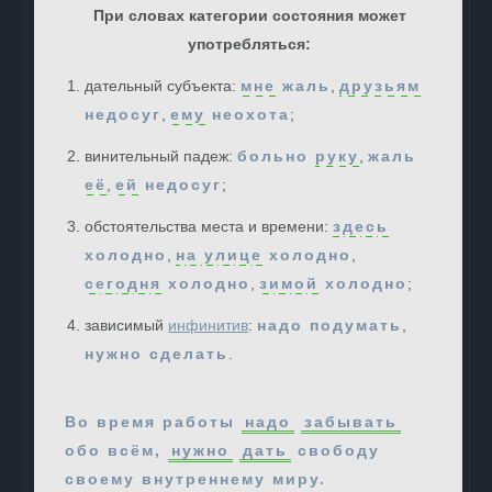
При словах категории состояния может
употребляться:
дательный субъекта:
мне
жаль
,
друзьям
недосуг
,
ему
неохота
;
винительный падеж:
больно
руку
,
жаль
её
,
ей
недосуг
;
обстоятельства места и времени:
здесь
холодно
,
на улице
холодно
,
сегодня
холодно
,
зимой
холодно
;
зависимый
инфинитив
:
надо подумать
,
нужно сделать
.
Во время работы
надо
забывать
обо всём,
нужно
дать
свободу
своему внутреннему миру.