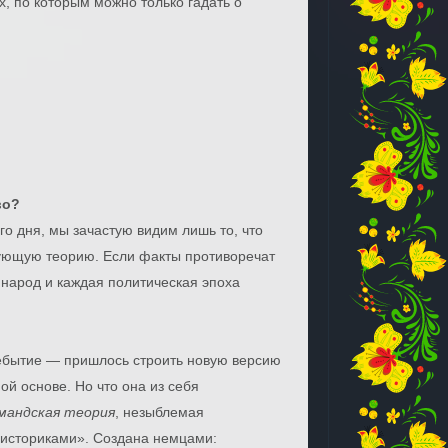
, по которым можно только гадать о
во?
о дня, мы зачастую видим лишь то, что
вующую теорию. Если факты противоречат
 народ и каждая политическая эпоха
небытие — пришлось строить новую версию
й основе. Но что она из себя
мандская теория
, незыблемая
историками». Создана немцами: