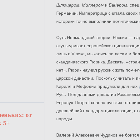
Шлюцером, Миллером
и
Байером
, спе
Германии. Императрица считала своих
историки точно выполнили политический
Суть Нормандской теории: Россия — вар
окультуривает европейская цивилизаци
лишь в V веке, мыкались по лесам и бо
скандинавского Рюрика. Дескать, «стран
нет». Рюрик научил русских жить по-че
царской династии. Поскольку читать и п
Кирилл и Мефодий придумали для них
Русь. Под дланями династии Романовых 
Европу» Петра I спасло русских от при
древнейший плацдарм цивилизации, отк
леньких: от
народы.
. 5+
Валерий Алексеевич Чудинов не боится