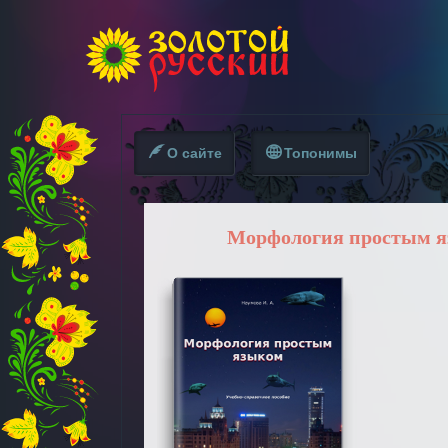
О сайте
Топонимы
Морфология простым 