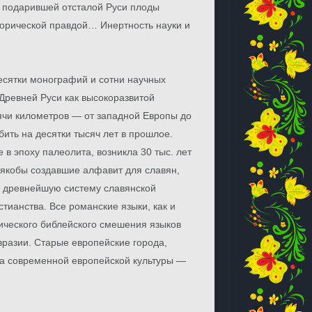
ы, подарившей отсталой Руси плоды
орической правдой… Инертность науки и
есятки монографий и сотни научных
 Древней Руси как высокоразвитой
ячи километров — от западной Европы до
бить на десятки тысяч лет в прошлое.
 в эпоху палеолита, возникла 30 тыс. лет
якобы создавшие алфавит для славян,
и древнейшую систему славянской
тианства. Все романские языки, как и
ического библейского смешения языков
разии. Старые европейские города,
ва современной европейской культуры —