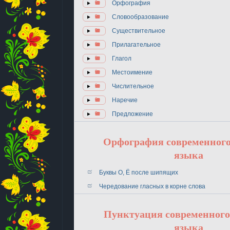
Орфография
Словообразование
Существительное
Прилагательное
Глагол
Местоимение
Числительное
Наречие
Предложение
Орфография современного
языка
Буквы О, Ё после шипящих
Чередование гласных в корне слова
Пунктуация современного
языка