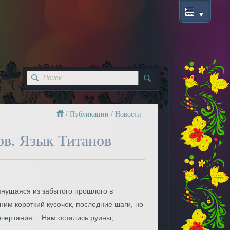
/
Публикации
/
Новости
ов. Язык Титанов
тянущаяся из забытого прошлого в
им короткий кусочек, последние шаги, но
очертания… Нам остались руины,