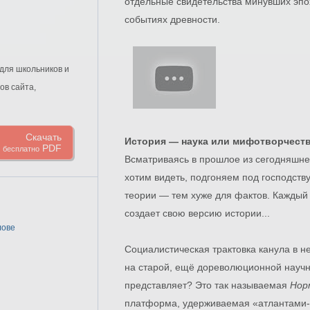
отдельные свидетельства минувших эпох
событиях древности.
для школьников и
ов сайта,
Скачать
История — наука или мифотворчест
PDF
бесплатно
Всматриваясь в прошлое из сегодняшнег
хотим видеть, подгоняем под господст
теории — тем хуже для фактов. Каждый
создает свою версию истории...
лове
Социалистическая трактовка канула в 
на старой, ещё дореволюционной научно
представляет? Это так называемая
Нор
платформа, удерживаемая «атлантами-