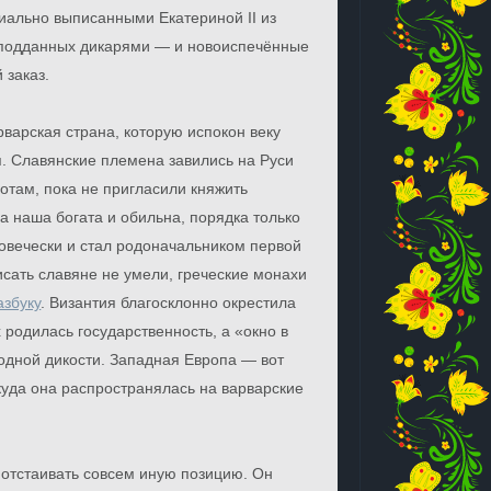
циально выписанными Екатериной II из
 подданных дикарями — и новоиспечённые
 заказ.
варская страна, которую испокон веку
я. Славянские племена завились на Руси
лотам, пока не пригласили княжить
а наша богата и обильна, порядка только
ловечески и стал родоначальником первой
исать славяне не умели, греческие монахи
азбуку
. Византия благосклонно окрестила
родилась государственность, а «окно в
родной дикости. Западная Европа — вот
уда она распространялась на варварские
 отстаивать совсем иную позицию. Он