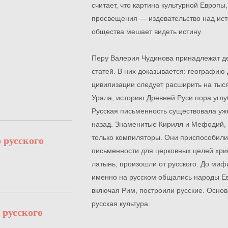
считает, что картина культурной Европ
просвещения — издевательство над ист
общества мешает видеть истину.
Перу Валерия Чудинова принадлежат д
статей. В них доказывается: географию
цивилизации следует расширить на тыс
Урала, историю Древней Руси пора углу
Русская письменность существовала уже
назад. Знаменитые Кирилл и Мефодий, 
только компиляторы. Они приспособил
 русского
письменности для церковных целей хрис
латынь, произошли от русского. До миф
именно на русском общались народы Ев
включая Рим, построили русские. Осно
русская культура.
 русского